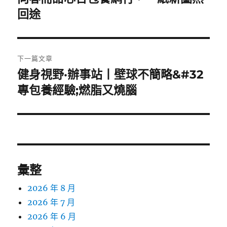
一
回途
導
篇
覽
文
章:
下一篇文章
健身視野·辦事站丨壁球不簡略&#32
下
一
專包養經驗;燃脂又燒腦
篇
文
章:
彙整
2026 年 8 月
2026 年 7 月
2026 年 6 月