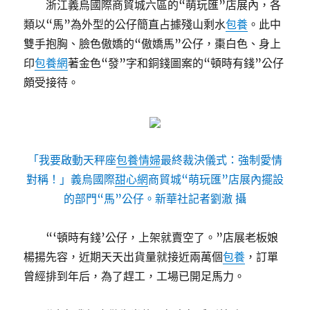
浙江義烏國際商貿城六區的“萌玩匯”店展內，各
類以“馬”為外型的公仔簡直占據殘山剩水
包養
。此中
雙手抱胸、臉色傲嬌的“傲嬌馬”公仔，棗白色、身上
印
包養網
著金色“發”字和銅錢圖案的“頓時有錢”公仔
頗受接待。
「我要啟動天秤座
包養情婦
最終裁決儀式：強制愛情
對稱！」義烏國際
甜心網
商貿城“萌玩匯”店展內擺設
的部門“馬”公仔。新華社記者劉澈 攝
“‘頓時有錢’公仔，上架就賣空了。”店展老板娘
楊揚先容，近期天天出貨量就接近兩萬個
包養
，訂單
曾經排到年后，為了趕工，工場已開足馬力。