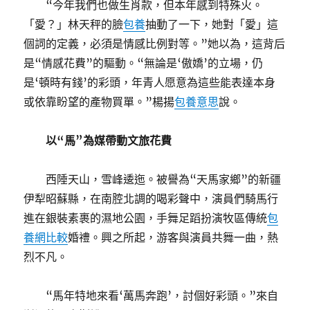
“今年我們也做生肖款，但本年感到特殊火。
「愛？」林天秤的臉
包養
抽動了一下，她對「愛」這
個詞的定義，必須是情感比例對等。”她以為，這背后
是“情感花費”的驅動。“無論是‘傲嬌’的立場，仍
是‘頓時有錢’的彩頭，年青人愿意為這些能表達本身
或依靠盼望的產物買單。”楊揚
包養意思
說。
以“馬”為媒帶動文旅花費
西陲天山，雪峰逶迤。被譽為“天馬家鄉”的新疆
伊犁昭蘇縣，在南腔北調的喝彩聲中，演員們騎馬行
進在銀裝素裹的濕地公園，手舞足蹈扮演牧區傳統
包
養網比較
婚禮。興之所起，游客與演員共舞一曲，熱
烈不凡。
“馬年特地來看‘萬馬奔跑’，討個好彩頭。”來自