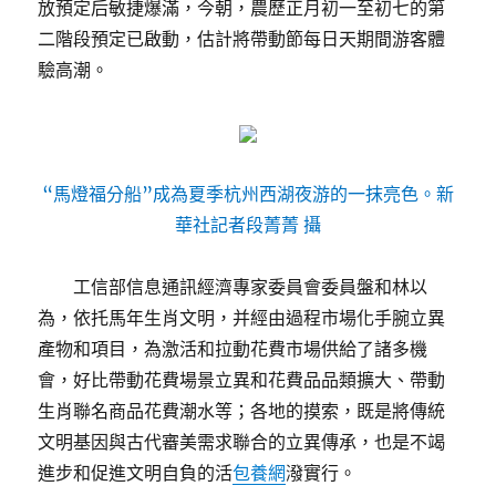
放預定后敏捷爆滿，今朝，農歷正月初一至初七的第
二階段預定已啟動，估計將帶動節每日天期間游客體
驗高潮。
“馬燈福分船”成為夏季杭州西湖夜游的一抹亮色。新
華社記者段菁菁 攝
工信部信息通訊經濟專家委員會委員盤和林以
為，依托馬年生肖文明，并經由過程市場化手腕立異
產物和項目，為激活和拉動花費市場供給了諸多機
會，好比帶動花費場景立異和花費品品類擴大、帶動
生肖聯名商品花費潮水等；各地的摸索，既是將傳統
文明基因與古代審美需求聯合的立異傳承，也是不竭
進步和促進文明自負的活
包養網
潑實行。