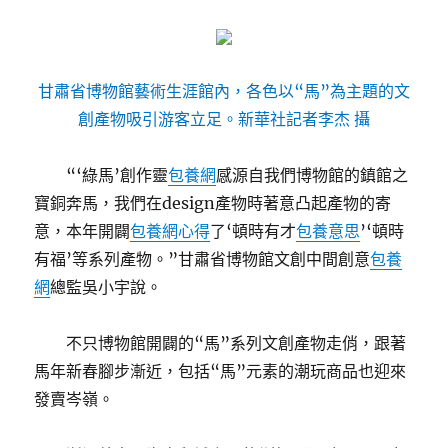
甘肅省博物館藝術生涯館內，各色以“馬”為主題的文
創產物吸引游客立足。新華社記者李杰 攝
“‘綠馬’創作靈
包養網
感源自我們博物館的鎮館之
寶銅奔馬，我們在design產物時著意凸起產物的寄
意，本年開闢
包養網心得
了‘頓時有才
包養意思
’‘頓時
有福’等系列產物。”甘肅省博物館文創中間創意
包養
網
總監吳小宇說。
不只博物館開闢的“馬”系列文創產物走俏，跟著
馬年新春腳步漸近，包括“馬”元素的潮玩商品也迎來
發賣岑嶺。