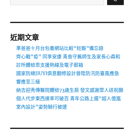
近期文章
準爸爸十月台包養網站比較“妊娠”備忘錄
齊心戰“疫” 同享安康 青島守舊師生及家長心森和
診所體檢思支援熱線及電子郵箱
國家防總JIUYI俱意翻修設計晉陞防汛防臺風應急
響應至三級
納吉迎秀傳醫院體檢73歲生辰 發文感謝眾人送祝願
個人代步東西速率可破百 青年公路上擺“超人億嵐
室內設計”姿勢騎行被逮