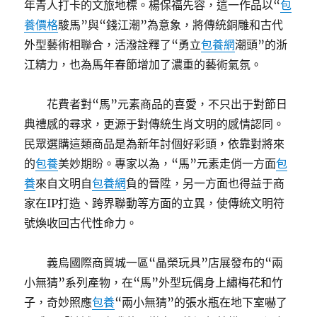
年青人打卡的文旅地標。楊保福先容，這一作品以“
包
養價格
駿馬”與“錢江潮”為意象，將傳統銅雕和古代
外型藝術相聯合，活潑詮釋了“勇立
包養網
潮頭”的浙
江精力，也為馬年春節增加了濃重的藝術氣氛。
花費者對“馬”元素商品的喜愛，不只出于對節日
典禮感的尋求，更源于對傳統生肖文明的感情認同。
民眾選購這類商品是為新年討個好彩頭，依靠對將來
的
包養
美妙期盼。專家以為，“馬”元素走俏一方面
包
養
來自文明自
包養網
負的晉陞，另一方面也得益于商
家在IP打造、跨界聯動等方面的立異，使傳統文明符
號煥收回古代性命力。
義烏國際商貿城一區“晶榮玩具”店展發布的“兩
小無猜”系列產物，在“馬”外型玩偶身上繡梅花和竹
子，奇妙照應
包養
“兩小無猜”的張水瓶在地下室嚇了