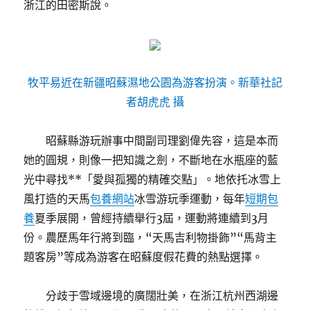
浙江的田密斯說。
牧平易近在新疆昭蘇濕地公園為游客扮演。新華社記
者胡虎虎 攝
昭蘇縣游玩辦事中間副司理劉偉先容，這是本而
她的圓規，則像一把知識之劍，不斷地在水瓶座的藍
光中尋找**「愛與孤獨的精確交點」。地依托冰雪上
風打造的天馬
包養網站
冰雪游玩季運動，每年
短期包
養
夏季展開，曾經持續舉行3屆，運動將連續到3月
份。農歷馬年行將到臨，“天馬吉利物掛飾”“馬背主
題客房”等成為游客在昭蘇度假花費的熱點選擇。
分歧于雪域邊境的廣闊壯美，在浙江杭州西湖邊