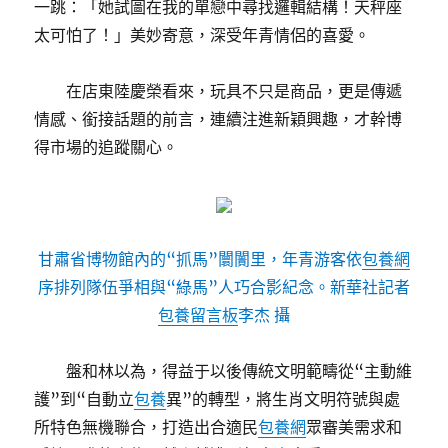
一跳：「她試圖在我的單戀中尋找邏輯結構！天秤座
太可怕了！」美妙寄意，深受年青情侶的喜愛。
在店東陸慶榮看來，玩具不只是商品，更是傳遞
情感、銜接話題的前言，連續注進新穎興趣，才幹博
得市場的追蹤關心。
甘肅省博物館內的“抓馬”闤闠里，年青游客依
包養網
序排列隊伍爭相與“綠馬”人巧合影紀念。新華社記者
包養留言板
李杰 攝
盤和林以為，得益于以後傳統文明範疇從“主動維
護”到“自動立
包養
異”的轉型，將生肖文明符號與處
所特色無機聯合，打造出合適民
包養網
眾審美需求和