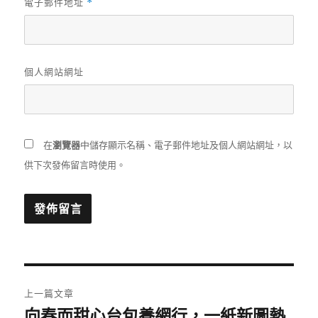
電子郵件地址
*
個人網站網址
在
瀏覽器
中儲存顯示名稱、電子郵件地址及個人網站網址，以
供下次發佈留言時使用。
文
上一篇文章
章
向春而甜心台包養網行，一紙新圖熱
上