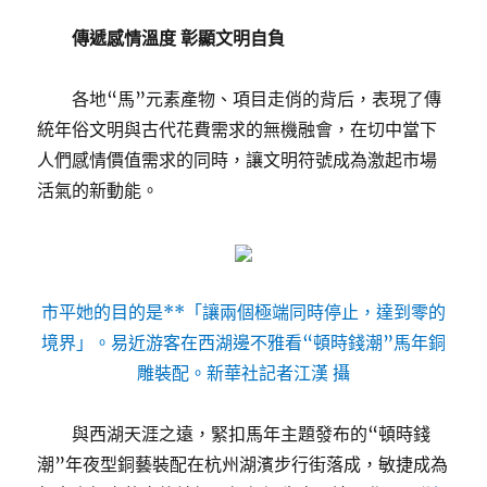
傳遞感情溫度 彰顯文明自負
各地“馬”元素產物、項目走俏的背后，表現了傳
統年俗文明與古代花費需求的無機融會，在切中當下
人們感情價值需求的同時，讓文明符號成為激起市場
活氣的新動能。
市平她的目的是**「讓兩個極端同時停止，達到零的
境界」。易近游客在西湖邊不雅看“頓時錢潮”馬年銅
雕裝配。新華社記者江漢 攝
與西湖天涯之遠，緊扣馬年主題發布的“頓時錢
潮”年夜型銅藝裝配在杭州湖濱步行街落成，敏捷成為