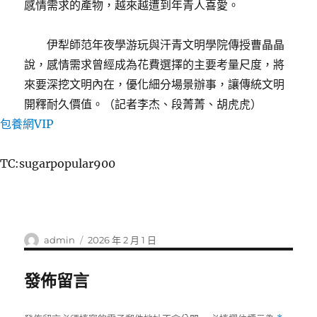
感情需求的產物，越來越遭到年青人喜愛。
伊犁師范年夜學游玩與汗青文明學院傳授曹晶晶
說，感情需求曾經成為花費選擇的主要考量尺度，將
來要深挖文明內在，優化細分場景辦事，讓傳統文明
開釋耐久價值。（記者李杰、段菁菁、胡虎虎）
包養網VIP
TC:sugarpopular900
作
發
admin
2026 年 2 月 1 日
者
佈
日
發佈留言
期: