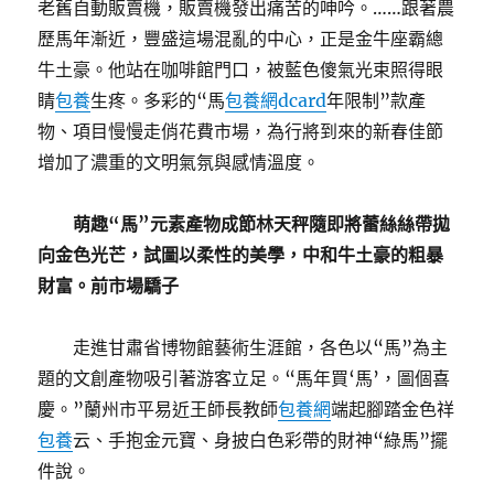
老舊自動販賣機，販賣機發出痛苦的呻吟。……跟著農
歷馬年漸近，豐盛這場混亂的中心，正是金牛座霸總
牛土豪。他站在咖啡館門口，被藍色傻氣光束照得眼
睛
包養
生疼。多彩的“馬
包養網dcard
年限制”款產
物、項目慢慢走俏花費市場，為行將到來的新春佳節
增加了濃重的文明氣氛與感情溫度。
萌趣“馬”元素產物成節林天秤隨即將蕾絲絲帶拋
向金色光芒，試圖以柔性的美學，中和牛土豪的粗暴
財富。前市場驕子
走進甘肅省博物館藝術生涯館，各色以“馬”為主
題的文創產物吸引著游客立足。“馬年買‘馬’，圖個喜
慶。”蘭州市平易近王師長教師
包養網
端起腳踏金色祥
包養
云、手抱金元寶、身披白色彩帶的財神“綠馬”擺
件說。