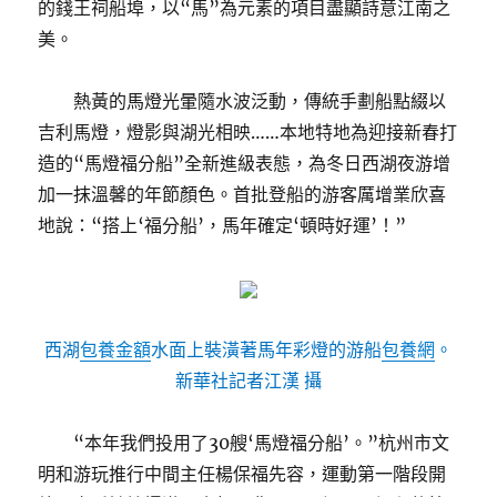
的錢王祠船埠，以“馬”為元素的項目盡顯詩意江南之
美。
熱黃的馬燈光暈隨水波泛動，傳統手劃船點綴以
吉利馬燈，燈影與湖光相映……本地特地為迎接新春打
造的“馬燈福分船”全新進級表態，為冬日西湖夜游增
加一抹溫馨的年節顏色。首批登船的游客厲增業欣喜
地說：“搭上‘福分船’，馬年確定‘頓時好運’！”
西湖
包養金額
水面上裝潢著馬年彩燈的游船
包養網
。
新華社記者江漢 攝
“本年我們投用了30艘‘馬燈福分船’。”杭州市文
明和游玩推行中間主任楊保福先容，運動第一階段開