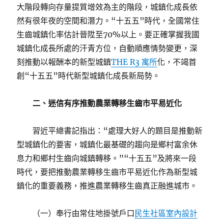
大階段轉向存量提質增效為主的階段，城鎮化成長依
然有很年夜的空間和潛力。“十五五”時代，全國常住
生齒城鎮化率估計晉陞至70%以上。要正確掌握我國
城鎮化成長所處的汗青方位，自動順應情勢變更，深
刻推動以報酬本的新型城鎮
THE R3 寓所
化，不竭首
創“十五五”時代新型城鎮化成長新局勢。
二、迷信有序推動農業轉移生齒市平易近化
習近平總書記指出：“處理大好人的題目是推動新
型城鎮化的要害，城鎮化最基礎的趨向是鄉村富余休
息力和鄉村生齒向城鎮轉移。”“十五五”及將來一段
時代，要把推動農業轉移生齒市平易近化作為新型城
鎮化的重要義務，推進農業轉移生齒真正融進城市。
（一）奉行由常住地掛號戶口
民生社區室內設計