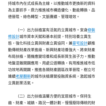
持城市內在式成長為主線，以推動城市更換新的資料
為主要抓手，鼎力推進城市構造優化、動能轉換、品
德晉陞、綠色轉型、文脈賡續、管理增效。
（一）出力扶植富有活氣的立異城市。安身
綠裝
修設計
城市資本天賦和基本前提，特別培養立異生
態，強化科技立異與財產立異協同，兼
豪宅設計
顧推
動傳統財產改革進級、新興財產培養強大、將來財產
布局扶植，隨機應變培養和成長新質生孩子力。推動
地盤混雜開闢應用、用處公道轉換，有用推進城市低
功效地再開闢，推進各類財產園區改革晉陞，樹立可
連續
老屋翻新
的城市扶植運營投融資系統，激起城市
立異創業活氣。
（二）出力扶植溫馨方便的宜居城市。保持生
齒、財產、城鎮、路況一體計劃，慢慢廢除傳統的財