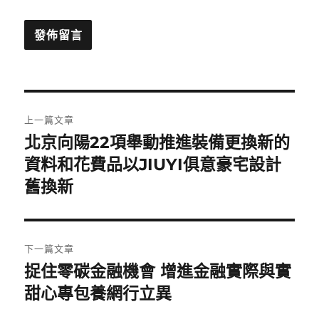
文
上一篇文章
章
北京向陽22項舉動推進裝備更換新的
上
一
資料和花費品以JIUYI俱意豪宅設計
導
篇
舊換新
覽
文
章:
下一篇文章
捉住零碳金融機會 增進金融實際與實
下
一
甜心專包養網行立異
篇