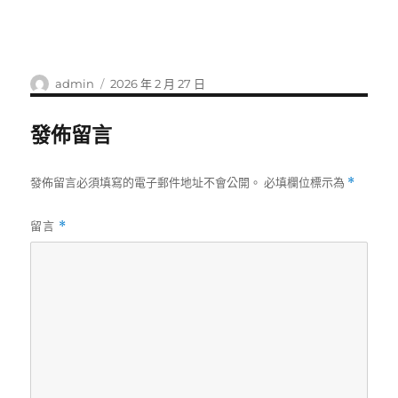
作
發
admin
2026 年 2 月 27 日
者
佈
日
發佈留言
期:
發佈留言必須填寫的電子郵件地址不會公開。
必填欄位標示為
*
留言
*