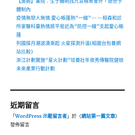
【吳鉤】書院：生于體制找九宮格聚會外，逝世于
體制內
疫情無戀人無情 愛心帳篷熱“一線”——桓森和診
所家醫科臺熱情居平易近為“防控一線”支起愛心帳
篷
列國探月潮波濤漸起 火星探測升溫(組圖台包養網
站比較)
浙江計劃實施“星火計劃”培養壯年夜秀傳醫院健檢
未來產業行動計劃
近期留言
「
WordPress 示範留言者
」於〈
網站第一篇文章
〉
發佈留言