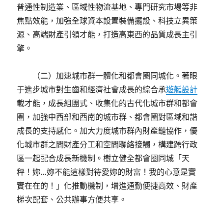
普通性制造業、區域性物流基地、專門研究市場等非
焦點效能，加強全球資本設置裝備擺設、科技立異策
源、高端財產引領才能，打造高東西的品質成長主引
擎。
（二）加速城市群一體化和都會圈同城化。著眼
于進步城市對生齒和經濟社會成長的綜合承
遊艇設計
載才能，成長組團式、收集化的古代化城市群和都會
圈，加強中西部和西南的城市群、都會圈對區域和諧
成長的支持感化。加大力度城市群內財產鏈協作，優
化城市群之間財產分工和空間聯絡接觸，構建跨行政
區一起配合成長新機制。樹立健全都會圈同城「天
秤！妳…妳不能這樣對待愛妳的財富！我的心意是實
實在在的！」化推動機制，增進通勤便捷高效、財產
梯次配套、公共辦事方便共享。