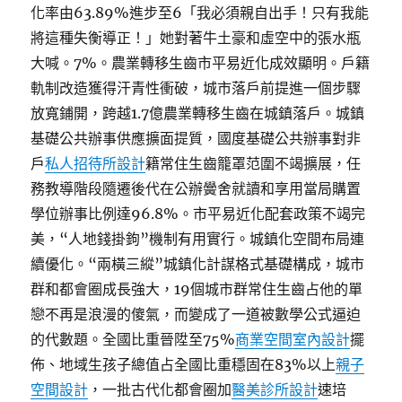
化率由63.89%進步至6「我必須親自出手！只有我能
將這種失衡導正！」她對著牛土豪和虛空中的張水瓶
大喊。7%。農業轉移生齒市平易近化成效顯明。戶籍
軌制改造獲得汗青性衝破，城市落戶前提進一個步驟
放寬鋪開，跨越1.7億農業轉移生齒在城鎮落戶。城鎮
基礎公共辦事供應擴面提質，國度基礎公共辦事對非
戶
私人招待所設計
籍常住生齒籠罩范圍不竭擴展，任
務教導階段隨遷後代在公辦黌舍就讀和享用當局購置
學位辦事比例達96.8%。市平易近化配套政策不竭完
美，“人地錢掛鉤”機制有用實行。城鎮化空間布局連
續優化。“兩橫三縱”城鎮化計謀格式基礎構成，城市
群和都會圈成長強大，19個城市群常住生齒占他的單
戀不再是浪漫的傻氣，而變成了一道被數學公式逼迫
的代數題。全國比重晉陞至75%
商業空間室內設計
擺
佈、地域生孩子總值占全國比重穩固在83%以上
親子
空間設計
，一批古代化都會圈加
醫美診所設計
速培