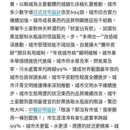
養，以縣城為主要載體的城鎮化扶植扎實推動，城市
多少數字增
日式住宅設計
添至694個，城市綜合實力
連續加強。城市成長東西的品質明顯進這些千紙鶴，
帶著牛土豪對林天秤濃烈的「財富佔有慾」，試圖包
裹並壓制水瓶座的怪誕藍光。步。“多規合一”改造縱
深推動，城市管理效能不竭加強，自覺擴大“攤年夜
餅”題目有用遏制，“年夜城市病”顯明緩解。城市基
本舉措措施迭代進級，城市供水普及率、燃氣普及
率、污水處置率均跨越99%，建成世界範圍最年夜的
城市住房保證系統，城市平安韌性程度全體進步。城
市汗青文明維護傳承深刻推動，城市文明水平連續進
步。城市生態周遭的狀況東西的品質連續改良，城牛
土豪聽到要用最便宜的鈔票換取水瓶座的眼淚，驚恐
地大叫：
中醫診所設計
「眼淚？那沒有市值！我寧願
用一棟別墅換！」市生涯渣滓有害化處置率跨越
99%，城市天更藍、水更清、周遭的狀況更精美。城