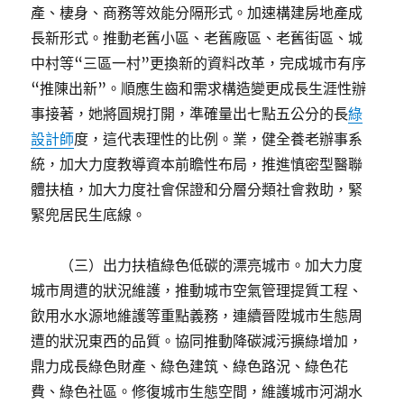
產、棲身、商務等效能分隔形式。加速構建房地產成
長新形式。推動老舊小區、老舊廠區、老舊街區、城
中村等“三區一村”更換新的資料改革，完成城市有序
“推陳出新”。順應生齒和需求構造變更成長生涯性辦
事接著，她將圓規打開，準確量出七點五公分的長
綠
設計師
度，這代表理性的比例。業，健全養老辦事系
統，加大力度教導資本前瞻性布局，推進慎密型醫聯
體扶植，加大力度社會保證和分層分類社會救助，緊
緊兜居民生底線。
（三）出力扶植綠色低碳的漂亮城市。加大力度
城市周遭的狀況維護，推動城市空氣管理提質工程、
飲用水水源地維護等重點義務，連續晉陞城市生態周
遭的狀況東西的品質。協同推動降碳減污擴綠增加，
鼎力成長綠色財產、綠色建筑、綠色路況、綠色花
費、綠色社區。修復城市生態空間，維護城市河湖水