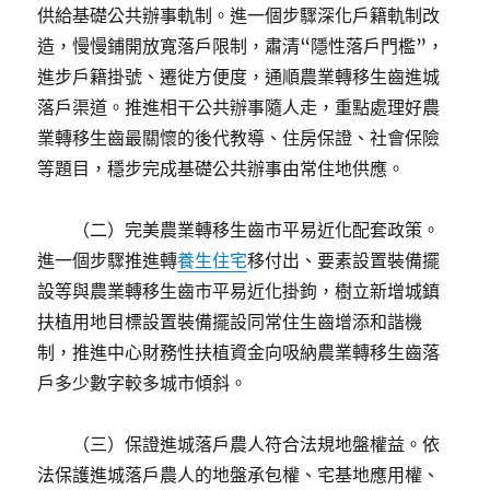
供給基礎公共辦事軌制。進一個步驟深化戶籍軌制改
造，慢慢鋪開放寬落戶限制，肅清“隱性落戶門檻”，
進步戶籍掛號、遷徙方便度，通順農業轉移生齒進城
落戶渠道。推進相干公共辦事隨人走，重點處理好農
業轉移生齒最關懷的後代教導、住房保證、社會保險
等題目，穩步完成基礎公共辦事由常住地供應。
（二）完美農業轉移生齒市平易近化配套政策。
進一個步驟推進轉
養生住宅
移付出、要素設置裝備擺
設等與農業轉移生齒市平易近化掛鉤，樹立新增城鎮
扶植用地目標設置裝備擺設同常住生齒增添和諧機
制，推進中心財務性扶植資金向吸納農業轉移生齒落
戶多少數字較多城市傾斜。
（三）保證進城落戶農人符合法規地盤權益。依
法保護進城落戶農人的地盤承包權、宅基地應用權、