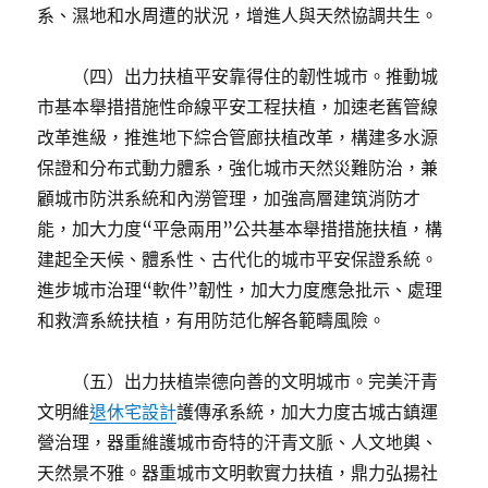
系、濕地和水周遭的狀況，增進人與天然協調共生。
（四）出力扶植平安靠得住的韌性城市。推動城
市基本舉措措施性命線平安工程扶植，加速老舊管線
改革進級，推進地下綜合管廊扶植改革，構建多水源
保證和分布式動力體系，強化城市天然災難防治，兼
顧城市防洪系統和內澇管理，加強高層建筑消防才
能，加大力度“平急兩用”公共基本舉措措施扶植，構
建起全天候、體系性、古代化的城市平安保證系統。
進步城市治理“軟件”韌性，加大力度應急批示、處理
和救濟系統扶植，有用防范化解各範疇風險。
（五）出力扶植崇德向善的文明城市。完美汗青
文明維
退休宅設計
護傳承系統，加大力度古城古鎮運
營治理，器重維護城市奇特的汗青文脈、人文地輿、
天然景不雅。器重城市文明軟實力扶植，鼎力弘揚社