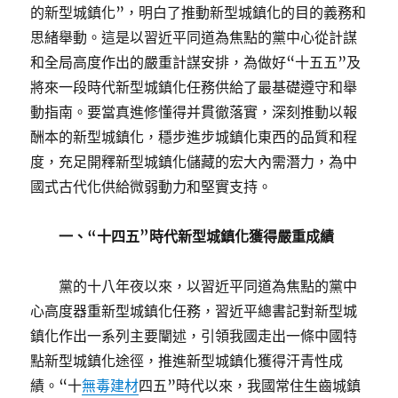
的新型城鎮化”，明白了推動新型城鎮化的目的義務和
思緒舉動。這是以習近平同道為焦點的黨中心從計謀
和全局高度作出的嚴重計謀安排，為做好“十五五”及
將來一段時代新型城鎮化任務供給了最基礎遵守和舉
動指南。要當真進修懂得并貫徹落實，深刻推動以報
酬本的新型城鎮化，穩步進步城鎮化東西的品質和程
度，充足開釋新型城鎮化儲藏的宏大內需潛力，為中
國式古代化供給微弱動力和堅實支持。
一、“十四五”時代新型城鎮化獲得嚴重成績
黨的十八年夜以來，以習近平同道為焦點的黨中
心高度器重新型城鎮化任務，習近平總書記對新型城
鎮化作出一系列主要闡述，引領我國走出一條中國特
點新型城鎮化途徑，推進新型城鎮化獲得汗青性成
績。“十
無毒建材
四五”時代以來，我國常住生齒城鎮