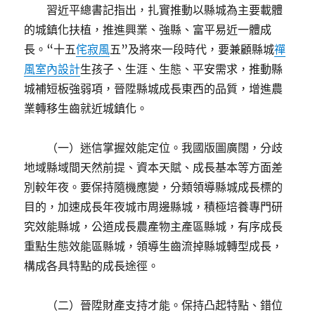
習近平總書記指出，扎實推動以縣城為主要載體
的城鎮化扶植，推進興業、強縣、富平易近一體成
長。“十五
侘寂風
五”及將來一段時代，要兼顧縣城
禪
風室內設計
生孩子、生涯、生態、平安需求，推動縣
城補短板強弱項，晉陞縣城成長東西的品質，增進農
業轉移生齒就近城鎮化。
（一）迷信掌握效能定位。我國版圖廣闊，分歧
地域縣域間天然前提、資本天賦、成長基本等方面差
別較年夜。要保持隨機應變，分類領導縣城成長標的
目的，加速成長年夜城市周邊縣城，積極培養專門研
究效能縣城，公道成長農產物主產區縣城，有序成長
重點生態效能區縣城，領導生齒流掉縣城轉型成長，
構成各具特點的成長途徑。
（二）晉陞財產支持才能。保持凸起特點、錯位