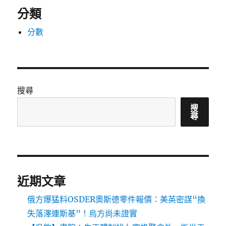
分類
分數
搜尋
搜
尋
近期文章
俄方爆猛料OSDER奧斯德零件報價：美英密謀“換
失落澤連斯基”！烏方尚未證實