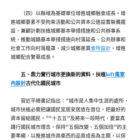
（四）以縣域為基礎單位增進城鄉融會成長。增
進城鄉要素不受拘束活動和公共資本公道設置裝備擺
設，兼顧計劃扶植城鄉基本舉措措施和公共辦事系
統，推動城鎮基本舉措措施向村落延長、公共辦事和
社會工作向村落籠罩，減少城鄉差異
會所設計
，增進
城鄉配合繁華成長。
五、鼎力實行城市更換新的資料，扶植
loft風室
內設計
古代化國民城市
習近平總書記指出：“城市是人集中生涯的處所，
城市扶植必需把讓國民宜居安居放在首位，把最好的
資本留給國民。”“十五五”及將來一段時代，要當真
踐行國民城市理念，保持“五個改變、五個加倍”的主
要準繩，以推進城市高東西的品質成長為主題，以保