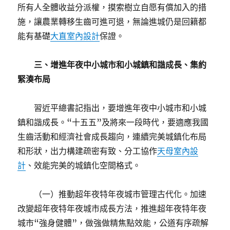
所有人全體收益分派權，摸索樹立自愿有償加入的措
施，讓農業轉移生齒可進可退，無論進城仍是回籍都
能有基礎
大直室內設計
保證。
三、增進年夜中小城市和小城鎮和諧成長、集約
緊湊布局
習近平總書記指出，要增進年夜中小城市和小城
鎮和諧成長。“十五五”及將來一段時代，要適應我國
生齒活動和經濟社會成長趨向，連續完美城鎮化布局
和形狀，出力構建疏密有致、分工協作
天母室內設
計
、效能完美的城鎮化空間格式。
（一）推動超年夜特年夜城市管理古代化。加速
改變超年夜特年夜城市成長方法，推進超年夜特年夜
城市“強身健體”，做強做精焦點效能，公道有序疏解