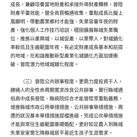
成長，兼顧培養當地財產和承接外埠財產轉移，晉陞
財產平臺效能，健全商貿暢通收集，重點成長比擬上
風顯明、帶動農業鄉村才能強、失業容量年夜的財
產，強化個人工作技巧培訓，穩固擴展縣城失業職
位，推進以產興城、以城促產、以業聚人。對城鎮化
率較低且生齒範圍年夜、有必定財產成長基本和前提
的地域，在和諧推動新型產業化城鎮化方面加速衝
破，晉陞潛力地域城鎮化程度。
（三）晉陞公共辦事程度。更鼎力度投資于人，
繚繞人的全性命周期需求改良公共辦事，實行縣域通
俗高中成長晉陞、縣病院綜合才能晉陞等重點義務，
增進縣城市政公用舉措措施、公共辦事舉措措施、周
遭的狀況基本舉措措施提檔進級，完成公共舉措措施
才能與常住生齒範圍基礎婚配，更好知足農人到縣城
失業安家需乞降縣城居平易近生孩子生涯需求。