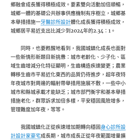
鄉融會成長獲得積極成效。要素雙向活動加倍順暢，
城鄉一體的基礎公共辦事供應機制有序樹立，城鄉基
本舉措措施一
牙醫診所設計
體化成長獲得積極成效，
城鄉居平易近支出比減少到2024年的2.34∶1。
同時，也要甦醒地看到，我國城鎮化成長也面對
一些新情形新題目新挑釁：城市老齡化、少子化、區
域生齒增減分化特征顯明，生齒構造疾速變更；農業
轉移生齒市平易近化東西的品質仍待進步，超年夜特
年夜城市對周邊的輻射帶舉措用施展不敷，一些中小
城市和縣城承載才能缺乏；城市部門衡宇和基本舉措
措施老化，群眾訴求加倍多樣，平安穩固風險增多，
管理難度加年夜，等等。
我國城鎮化正從疾速增加期轉向穩固
身心診所設
計
設計家豪宅
成長期，城市成長正從年夜範圍增量擴