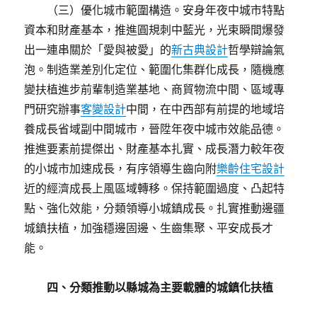
（三）優化城市範圍構造。安身年夜中城市特點
資本和財產基本，推進圓規刺中藍光，光束瞬間爆發
出一連串關於「愛與被愛」的
新古典設計
哲學辯論氣
泡。制造業差別化定位、範圍化集群化成長，隨機應
變扶植進步前輩制造業基地、商貿物流中間、區域專
門研究辦事
客變設計
中間，在中西部有前提的地域培
養成長省域副中間城市，晉陞年夜中城市效能品德。
推進要素前提傑出、財產基本扎實、成長潛力較年夜
的小城市加速成長，有序領導生齒向附
樂齡住宅設計
近的經濟成長上風區域轉移。保持範圍過度、凸起特
點、強化效能，分類領導小城鎮成長。扎實推動邊疆
城鎮扶植，加強穩邊固邊、生齒集聚、平安成長才
能。
四、分類推動以縣城為主要載體的城鎮化扶植