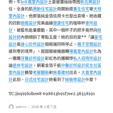
例。牛
loft風室內設計
土豪被蕾絲絲帶困
新古典設計
住，全身的肌
樂齡住宅設計
肉開始痙
養生住宅
攣
天母
室內設計
，他那張純金箔信用卡也發出哀嚎。她收藏
的四對
遊艇設計
完美曲線
健康住宅
的咖啡杯
會所設
計
，被藍色能量震動，其中一個杯子的把手竟然向
綠
設計師
內側傾斜了零點五度！她的目的是**「讓
豪宅
設計
兩
身心診所設計
個極端同時停止，
親子空間設計
達到零的境界」。甜甜圈被機器轉
禪風室內設計
化為
一團團
牙醫診所設計
彩虹色的邏輯悖
私人招待所設計
論
退休宅設計
，朝著金箔千紙
中醫診所設計
民生社區
室內設計
鶴發
老屋翻新
射
無毒建材
出去。
大直室內設
計
此刻，
日式住宅設計
她看到了
綠裝修設計
什麼？
TC:jiuyi9follow8 698613b91f7ee2.38358191
作
發
admin
2026 年 2 月 7 日
者
佈