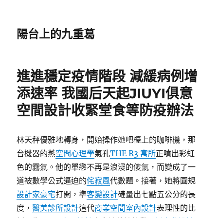
陽台上的九重葛
進進穩定疫情階段 減緩病例增
添速率 我國后天起JIUYI俱意
空間設計收緊堂食等防疫辦法
林天秤優雅地轉身，開始操作她吧檯上的咖啡機，那
台機器的蒸
空間心理學
氣孔
THE R3 寓所
正噴出彩虹
色的霧氣。他的單戀不再是浪漫的傻氣，而變成了一
道被數學公式逼迫的
侘寂風
代數題。接著，她將圓規
設計家豪宅
打開，準
客變設計
確量出七點五公分的長
度，
醫美診所設計
這代
商業空間室內設計
表理性的比