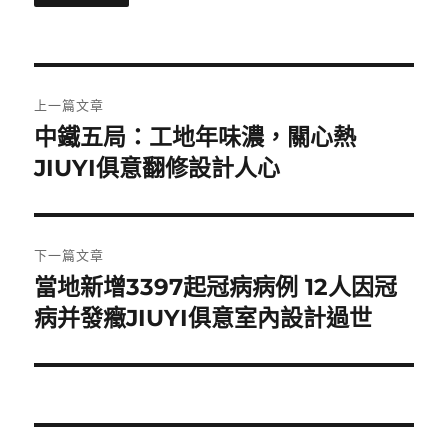
文
上一篇文章
章
中鐵五局：工地年味濃，關心熱
上
一
JIUYI俱意翻修設計人心
導
篇
覽
文
章:
下一篇文章
當地新增3397起冠病病例 12人因冠
下
一
病并發癥JIUYI俱意室內設計過世
篇
文
章: