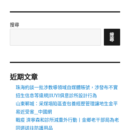
搜尋
搜
尋
近期文章
珠海約談一批涉教導領域自媒體賬號，涉發布不實
招生信息等違規JIUYI俱意診所設計行為
山東鄆城：采煤塌陷區查包養經歷管理讓地生金平
易近受害_中國網
戰疫 濟寧森和診所減重外行動丨金鄉老干部局為老
同道送往防護用品