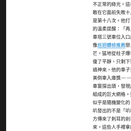
不正常的綠光。這
敢在它面前失敗十
是第十八次。他打
的溫柔提醒：「再
車塔三號車位入口
像
巡迴體檢推薦
戀
芒。猛地從柱子爆
復了平靜，只剩下
過神來，他的車子
美倒車入庫獎——
車窗探出頭，發現
組成的巨大網格。
似乎是隨機變化的
叭發出的不是「叭
方傳來了刺耳的剎
來。這些人手裡拿