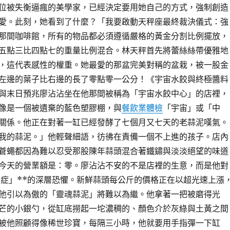
位被失衡逼瘋的美學家，已經決定要用她自己的方式，強制創造
愛。此刻，她看到了什麼？「我要啟動天秤座最終裁決儀式：強
那間咖啡館，所有的物品都必須遵循嚴格的黃金分割比例擺放，
五點三比四點七的重量比例混合。林天秤首先將蕾絲絲帶優雅地
，這代表感性的權重。她最愛的那盆完美對稱的盆栽，被一股金
左邊的葉子比右邊的長了零點零一公分！《宇宙水餃與終極醬料
與末日預兆廖沾沾坐在他那間被稱為「宇宙水餃中心」的店裡，
像是一個被遺棄的藍色塑膠棚，與
餐飲業體檢
「宇宙」或「中
關係。他正在對著一缸已經發酵了七個月又七天的老蒜泥嘆氣。
我的蒜泥。」他輕聲細語，彷彿在責備一個不上進的孩子。店內
蒼蠅都因為難以忍受那股陳年蒜頭混合著鐵鏽與淡淡絕望的味道
今天的營業額是：零。廖沾沾不安的不是店裡的生意，而是他對
慮症」**的深層恐懼。新鮮蒜頭每公斤的價格正在以超光速上漲
他引以為傲的「靈魂蒜泥」將難以為繼。他拿著一把被磨得光
芒的小銀勺，從缸底撈起一坨濃稠的、顏色介於灰綠與土黃之間
被他照顧得像稀世珍寶，每隔三小時，他就要用手指彈一下缸