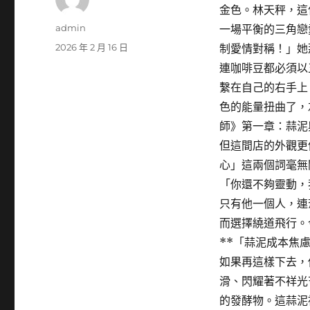
金色。林天秤，這
作
admin
一場平衡的三角戀
者
發
2026 年 2 月 16 日
制愛情對稱！」她
佈
連咖啡豆都必須以
日
繫在自己的右手上
期:
色的能量扭曲了，
師》第一章：蒜泥
但這間店的外觀更
心」這兩個詞毫無
「你還不夠靈動，
只有他一個人，連
而選擇繞道飛行。
**「蒜泥成本焦
如果再這樣下去，
滑、閃耀著不祥光
的發酵物。這蒜泥