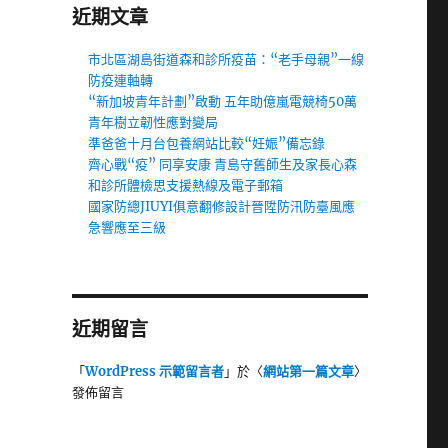
近期文章
市北區湖島街道森和診所疫苗：“老手母親”一線
防疫連軸轉
“新加坡青年計劃”啟動 五年助億嵐電競椅50萬
青年樹立韌性應對變局
準爸爸十月台包養網站比較“妊娠”備忘錄
齊心戰“疫” 同享安康 青島守舊師生及家長心森
和診所體檢思支援熱線及電子郵箱
國家防總JIUYI俱意翻修設計晉陞防汛防臺風應
急響應至三級
近期留言
，
「
WordPress 示範留言者
」於〈
網站第一篇文章
〉
發佈留言