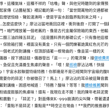
悸。這種氣味，這種不祥的「咕嚕」聲，與他兒時聽到的家傳預
起家傳《沾醬秘笈》裡記載的第一句：「當世間萬物的交通都被
且燈號恒綠、聲如湯沸時，便是宇宙水餃臨界點到來之時。」
…怎麼這麼快？」廖沾沾猛地衝回店裡，衝到後廚，打開了一個
門。暗門裡放著一個老舊的、像是古代金屬保險箱的東西。他輸
二醋三油四辣五蒜泥」（這是醬料界的基礎公式，只有像他這樣
。保險箱打開，裡面沒有黃金，只有一個閃爍著詭異紅色光芒的
一個老式的對講機，但頂部插著一根彎曲的、像韭菜一樣的天
儀器，按下通話鈕。儀器發出「滋——」的電流聲，接
健檢費
、急促且充滿養生焦慮的聲音。「喂！是
巡檢
廖沾沾嗎！快接
999！宇宙水餃聯盟特級特務！你那邊是不是已經聞到宇宙級的酸
需要你的蒜泥！你被徵召了！馬上！」廖沾沾的耳朵被這聲音震
著對講機，困惑地喊道：「特務？酸味？等等！我
體檢推薦
聞到
粉過度膨脹的焦慮味！還有，我現在走不開！我的陳年老蒜泥需
和震動！」「蒜泥？」對面傳來K-999崩潰的尖叫聲，帶著濃
：「重點不是蒜泥！重點是**時空正在彎曲！**我們的推進器