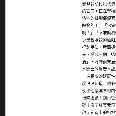
邪惡蒜頭付出代價
的管口，正在聚積
沾沾的褲腳催促著
酵物的！」「它會
啊！」「不准動我
專業包水餃的極限
捏製手法，瞬間擴
疊，變成一個半透
盾」，薄韌而充滿
水開蓋的聲音。護
「這麵皮的延展性
廖沾沾知道，他必
使出他搬運食材的
後院逃跑！別再管
礎！沒了紅棗我飛
啟了它背上的枸杞