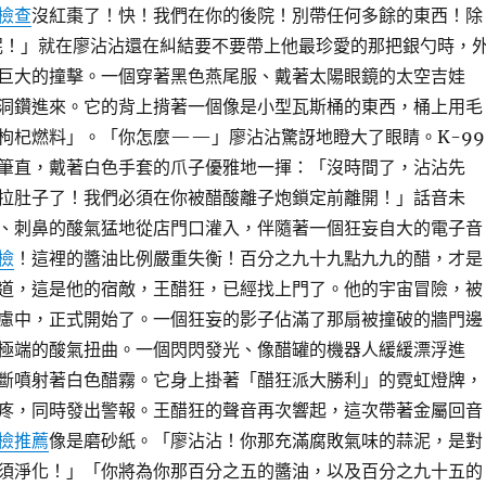
檢查
沒紅棗了！快！我們在你的後院！別帶任何多餘的東西！除
！」就在廖沾沾還在糾結要不要帶上他最珍愛的那把銀勺時，
巨大的撞擊。一個穿著黑色燕尾服、戴著太陽眼鏡的太空吉娃
洞鑽進來。它的背上揹著一個像是小型瓦斯桶的東西，桶上用毛
枸杞燃料」。「你怎麼——」廖沾沾驚訝地瞪大了眼睛。K-99
筆直，戴著白色手套的爪子優雅地一揮：「沒時間了，沾沾先
拉肚子了！我們必須在你被醋酸離子炮鎖定前離開！」話音未
、刺鼻的酸氣猛地從店門口灌入，伴隨著一個狂妄自大的電子音
檢
！這裡的醬油比例嚴重失衡！百分之九十九點九九的醋，才是
道，這是他的宿敵，王醋狂，已經找上門了。他的宇宙冒險，被
慮中，正式開始了。一個狂妄的影子佔滿了那扇被撞破的牆門邊
極端的酸氣扭曲。一個閃閃發光、像醋罐的機器人緩緩漂浮進
斷噴射著白色醋霧。它身上掛著「醋狂派大勝利」的霓虹燈牌，
疼，同時發出警報。王醋狂的聲音再次響起，這次帶著金屬回音
檢推薦
像是磨砂紙。「廖沾沾！你那充滿腐敗氣味的蒜泥，是對
須淨化！」「你將為你那百分之五的醬油，以及百分之九十五的