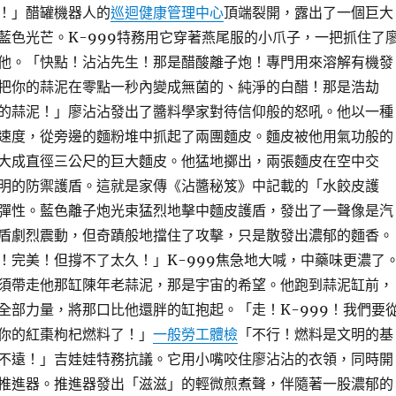
！」醋罐機器人的
巡迴健康管理中心
頂端裂開，露出了一個巨大
藍色光芒。K-999特務用它穿著燕尾服的小爪子，一把抓住了
他。「快點！沾沾先生！那是醋酸離子炮！專門用來溶解有機發
把你的蒜泥在零點一秒內變成無菌的、純淨的白醋！那是浩劫
的蒜泥！」廖沾沾發出了醬料學家對待信仰般的怒吼。他以一種
速度，從旁邊的麵粉堆中抓起了兩團麵皮。麵皮被他用氣功般的
大成直徑三公尺的巨大麵皮。他猛地擲出，兩張麵皮在空中交
明的防禦護盾。這就是家傳《沾醬秘笈》中記載的「水餃皮護
彈性。藍色離子炮光束猛烈地擊中麵皮護盾，發出了一聲像是汽
盾劇烈震動，但奇蹟般地擋住了攻擊，只是散發出濃郁的麵香。
！完美！但撐不了太久！」K-999焦急地大喊，中藥味更濃了
須帶走他那缸陳年老蒜泥，那是宇宙的希望。他跑到蒜泥缸前，
全部力量，將那口比他還胖的缸抱起。「走！K-999！我們要
你的紅棗枸杞燃料了！」
一般勞工體檢
「不行！燃料是文明的基
不遠！」吉娃娃特務抗議。它用小嘴咬住廖沾沾的衣領，同時開
推進器。推進器發出「滋滋」的輕微煎煮聲，伴隨著一股濃郁的