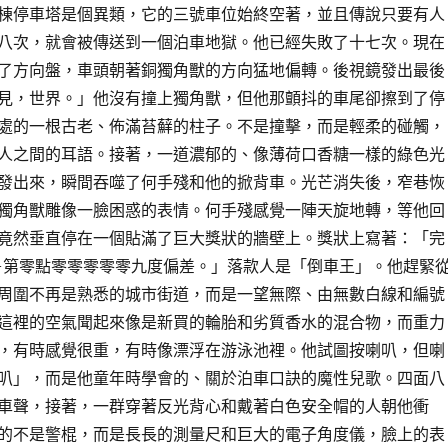
棟停車塔是個異類，它的三號車位始終空著，並且傳說只要有人
八次，就會被傳送到一個泊車地獄。他已經失敗了十七次。現在
了方向盤，車頭朝著銅獨角獸的方向猛地偏轉。後視鏡發出最後
見，世界。」他沒有撞上獨角獸，但他那顫抖的車尾卻擦到了停
處的一根古老、佈滿苔蘚的柱子。不是撞擊，而是輕柔的碰觸，
人之間的耳語。接著，一道濃郁的、像薄荷口香糖一樣的綠色光
發出來，瞬間吞噬了何手殘和他的掀背車。光芒消失後，窄巷恢
獨角獸雕像一臉困惑的表情。何手殘感覺一陣天旋地轉，等他回
竟然垂直停在一個貼滿了巨大獎狀的牆壁上。獎狀上寫著：「完
第零點零零零零零九度偏差。」落款人是「倒車王」。他趕緊
周圍不再是熟悉的城市街道，而是一望無際、由無數白線和編號
這裡的空氣聞起來像是新買的輪胎和劣質香水的混合物，而重力
，有時感覺很重，有時像漂浮在游泳池裡。他試圖按喇叭，但喇
叭」，而是他童年時學會的、關於泊車口訣的魔性兒歌。四面八
車聲，接著，一群穿著反光背心和戴著白色安全帽的人朝他衝
的不是警棍，而是長長的測量尺和巨大的電子角度儀，臉上的表