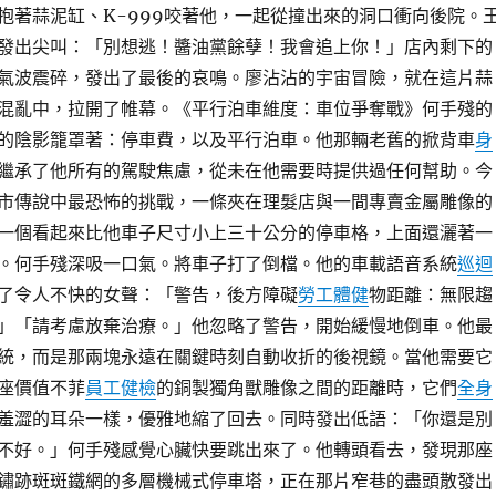
抱著蒜泥缸、K-999咬著他，一起從撞出來的洞口衝向後院。
發出尖叫：「別想逃！醬油黨餘孽！我會追上你！」店內剩下的
氣波震碎，發出了最後的哀鳴。廖沾沾的宇宙冒險，就在這片蒜
混亂中，拉開了帷幕。《平行泊車維度：車位爭奪戰》何手殘的
的陰影籠罩著：停車費，以及平行泊車。他那輛老舊的掀背車
身
繼承了他所有的駕駛焦慮，從未在他需要時提供過任何幫助。今
市傳說中最恐怖的挑戰，一條夾在理髮店與一間專賣金屬雕像的
一個看起來比他車子尺寸小上三十公分的停車格，上面還灑著一
。何手殘深吸一口氣。將車子打了倒檔。他的車載語音系統
巡迴
了令人不快的女聲：「警告，後方障礙
勞工體健
物距離：無限趨
」「請考慮放棄治療。」他忽略了警告，開始緩慢地倒車。他最
統，而是那兩塊永遠在關鍵時刻自動收折的後視鏡。當他需要它
座價值不菲
員工健檢
的銅製獨角獸雕像之間的距離時，它們
全身
羞澀的耳朵一樣，優雅地縮了回去。同時發出低語：「你還是別
不好。」何手殘感覺心臟快要跳出來了。他轉頭看去，發現那座
鏽跡斑斑鐵網的多層機械式停車塔，正在那片窄巷的盡頭散發出