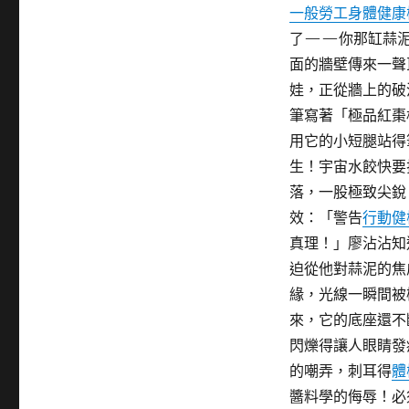
一般勞工身體健康
了——你那缸蒜泥
面的牆壁傳來一聲
娃，正從牆上的破
筆寫著「極品紅棗
用它的小短腿站得
生！宇宙水餃快要
落，一股極致尖銳
效：「警告
行動健
真理！」廖沾沾知
迫從他對蒜泥的焦
緣，光線一瞬間被
來，它的底座還不
閃爍得讓人眼睛發
的嘲弄，刺耳得
體
醬料學的侮辱！必