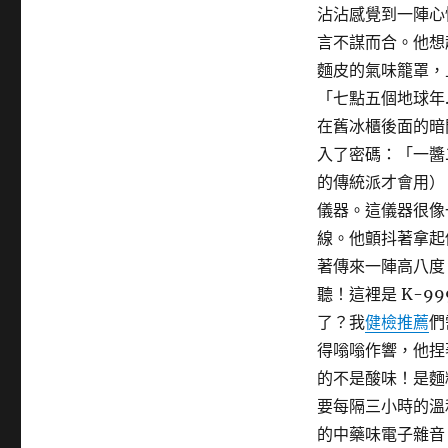
沾沾感覺到一陣心
言不謀而合。他想
麵皮的氣味籠罩，
「七點五個地球年
在舊冰櫃後面的暗
入了密碼：「一醬
的傳統派才會用）
儀器。這儀器很像
線。他顫抖著拿起
著傳來一陣高八度
聽！這裡是 K-
了？我
健檢推薦
們
得嗡嗡作響，他捏
的不是酸味！是麵
要每隔三小時的溫
的中藥味電子雜音