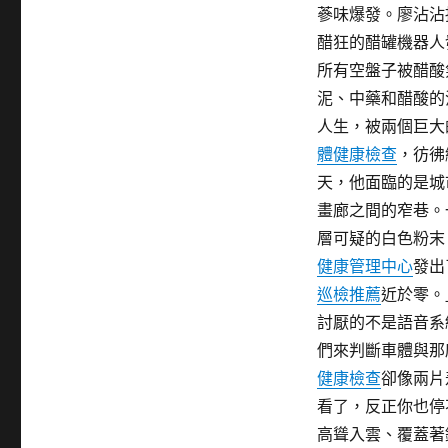
蔘味爆發。廖沾沾
醋狂的醋罐機器人
所有空盤子被醋酸
泥、中藥和醋酸的
人生，被兩個巨大
體健康檢查
，彷彿
天，他面臨的是城
畫廊之間的窄巷。
層可疑的白色粉末
健康管理中心
發出
巡檢推薦
近於零。
討厭的不是語音系
們來判斷車體與那
健康檢查
卻像兩片
看了，反正你也停
高聳入雲、覆蓋著