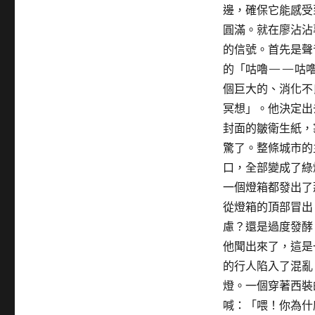
邊，確保它能感受
圓滿。就在廖沾沾
的信號。首先是聲
的「咕嚕——咕嚕
個巨大的、消化不
冥想」。他決定出
封面的皺衛生紙，
驚了。整條城市的
口，全部變成了綠
一個燈箱都發出了
從燈箱的頂部冒出
慮？還是過度發酵
他聞出來了，這是
的行人陷入了混亂
燈。一個穿著西裝
喊：「喂！你為什