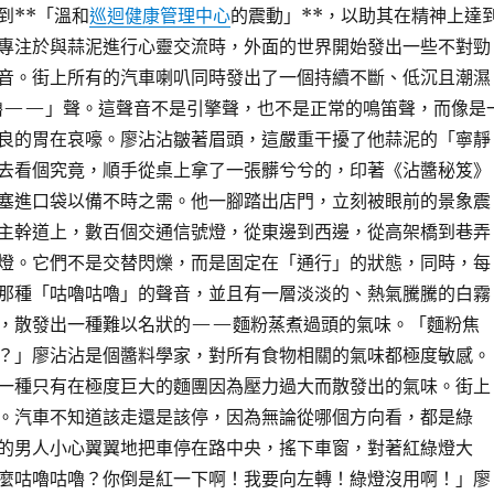
到**「溫和
巡迴健康管理中心
的震動」**，以助其在精神上達
專注於與蒜泥進行心靈交流時，外面的世界開始發出一些不對勁
音。街上所有的汽車喇叭同時發出了一個持續不斷、低沉且潮濕
——」聲。這聲音不是引擎聲，也不是正常的鳴笛聲，而像是
良的胃在哀嚎。廖沾沾皺著眉頭，這嚴重干擾了他蒜泥的「寧靜
去看個究竟，順手從桌上拿了一張髒兮兮的，印著《沾醬秘笈》
塞進口袋以備不時之需。他一腳踏出店門，立刻被眼前的景象震
主幹道上，數百個交通信號燈，從東邊到西邊，從高架橋到巷弄
燈。它們不是交替閃爍，而是固定在「通行」的狀態，同時，每
那種「咕嚕咕嚕」的聲音，並且有一層淡淡的、熱氣騰騰的白霧
，散發出一種難以名狀的——麵粉蒸煮過頭的氣味。「麵粉焦
？」廖沾沾是個醬料學家，對所有食物相關的氣味都極度敏感。
一種只有在極度巨大的麵團因為壓力過大而散發出的氣味。街上
。汽車不知道該走還是該停，因為無論從哪個方向看，都是綠
的男人小心翼翼地把車停在路中央，搖下車窗，對著紅綠燈大
麼咕嚕咕嚕？你倒是紅一下啊！我要向左轉！綠燈沒用啊！」廖