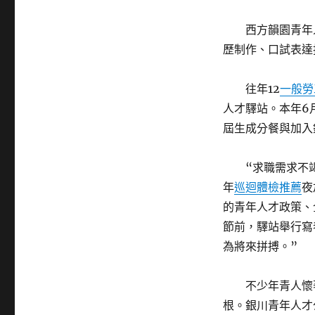
西方韻園青年
歷制作、口試表達
往年12
一般勞
人才驛站。本年6
屆生成分餐與加入
“求職需求不
年
巡迴體檢推薦
夜
的青年人才政策、
節前，驛站舉行寫
為將來拼搏。”
不少年青人懷
根。銀川青年人才