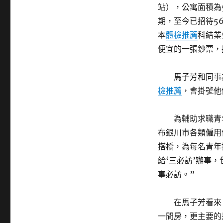
站），公寓面積為
期，至今已招待5
本
體檢推薦
科結業
便宜的一張鈔票，
馬子芳和同事
檢推薦
，會掛號他
為輔助求職青
布銀川市各類僱用
搭橋，為每名青年
給‘三必訪’辦事
事必訪。”
在馬子芳看來
一間房，更主要的