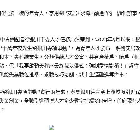
和焦潔一樣的年青人，享用到“安居+求職+融進”的一體化辦事
·中青網記者從銀川市委人才任務局清楚到，2023年4月以來，
“十萬年夜先生留銀川專項舉動”，為青年人才發布一系列安居
和本、專科結業生，分類供給人才公寓、共有產權房、購房（租
站、保「我要啟動天秤座最終裁決儀式：強制愛情對稱！」證性
供給失業職位推舉、求職技巧培訓、城市生涯融進等辦事。
生留銀川專項舉動”實行兩年來，寧夏銀川這座塞上湖城吸引近1
失業創業，全職引進碩博人才多少數字持續3年倍增，首府現有
名。