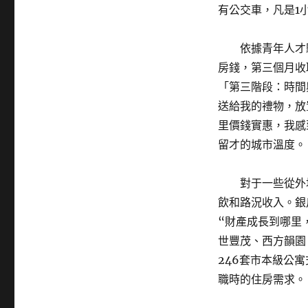
有公交車，凡是1
依據青年人才
房錢，第三個月收
「第三階段：時間
送給我的禮物，放
里價錢實惠，我感
留才的城市溫度。
對于一些從外
飲和路況收入。銀
“財產成長到哪里
世豐茂、西方韻園
246套市本級公
職時的住房需求。