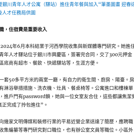
寧夏銀川青年人才公寓（驛站）進住青年餐與加入“筆墨圖畫 迎春
委人才任務局供圖
職，住宿費是重要收入
，2024年6月本科結業于河西學院收集與新媒體專門研究。她進
青年人才驛站位于銀川市興慶區，簽署完合同，交了300元押金
區底商有超市、餐飲、快遞驛站等，生涯方便。
一套50多平方米的兩室一廳，有自力的衛生間、廚房、陽臺。
有淋浴舉措措施、洗衣機、灶具、餐桌椅等。公寓進口和樓棟單
，進戶門有password鎖，她與一位女室友合住，這些都讓焦潔
真正完成了拎包進住”。
向幾家文明傳媒和裝修行業的平易近營企業送達了簡歷，應聘職
收集編纂等專門研究對口職位，也有辦公室文員等職位。小區外