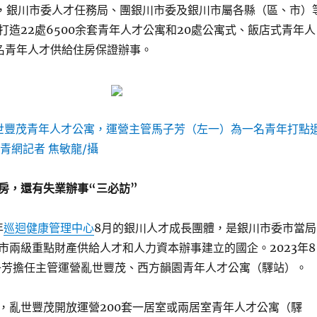
日，銀川市委人才任務局、團銀川市委及銀川市屬各縣（區、市）
打造22處6500余套青年人才公寓和20處公寓式、飯店式青年人
名青年人才供給住房保證辦事。
亂世豐茂青年人才公寓，運營主管馬子芳（左一）為一名青年打點
青網記者 焦敏龍/攝
房，還有失業辦事“三必訪”
年
巡迴健康管理中心
8月的銀川人才成長團體，是銀川市委市當局
市兩級重點財產供給人才和人力資本辦事建立的國企。2023年8
子芳擔任主管運營亂世豐茂、西方韻園青年人才公寓（驛站）。
，亂世豐茂開放運營200套一居室或兩居室青年人才公寓（驛