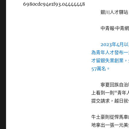
6980cdc94e1f93.04444448
銀川人才驛站
中青報·中青網
2023年4
為青年人才發布一
才留銀失業創業，
57萬名。
寧夏回族自治
上看到一則“青年
提交請求，越日就
牛土豪則從悍馬車
地拿出一張一元美