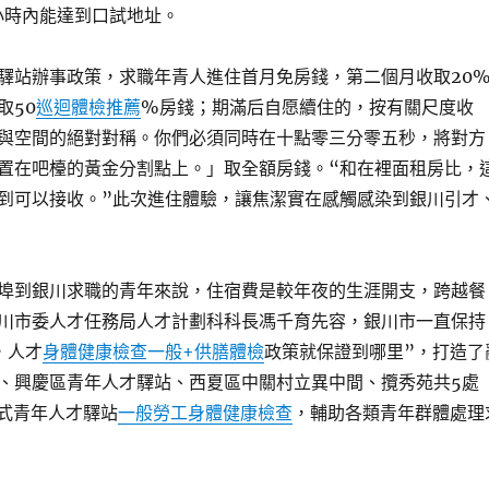
小時內能達到口試地址。
驛站辦事政策，求職年青人進住首月免房錢，第二個月收取20
取50
巡迴體檢推薦
%房錢；期滿后自愿續住的，按有關尺度收
與空間的絕對對稱。你們必須同時在十點零三分零五秒，將對方
置在吧檯的黃金分割點上。」取全額房錢。“和在裡面租房比，
到可以接收。”此次進住體驗，讓焦潔實在感觸感染到銀川引才
埠到銀川求職的青年來說，住宿費是較年夜的生涯開支，跨越餐
川市委人才任務局人才計劃科科長馮千育先容，銀川市一直保持
，人才
身體健康檢查
一般+供膳體檢
政策就保證到哪里”，打造了
、興慶區青年人才驛站、西夏區中關村立異中間、攬秀苑共5處
寓式青年人才驛站
一般勞工身體健康檢查
，輔助各類青年群體處理