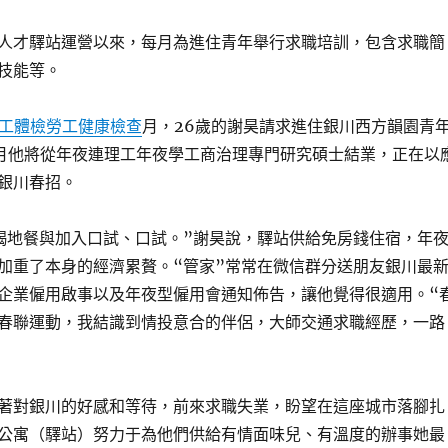
人才驛站運營以來，每月為進住青年舉行求職培訓，包含求職簡
技能等。
工體檢
勞工健康檢查
月，26歲的謝昊請求進住銀川西方韻園青
月他將從年夜連理工年夜學工商治理專門研究碩士結業，正在以
銀川春招。
竭地餐與加入口試、口試。”謝昊說，驛站供給免房錢住宿，年
加重了本身的經濟累贅。“管家”常常在微信群分送朋友銀川最
企業僱用啟事以及年夜型僱用會通知佈告，讓他覺得很適用。“
春聯運動，我結識到情投意合的伴侶，大師交通求職經歷，一路
著對銀川的好感和等待，前來求職失業，盼望在這座城市落腳扎
公寓（驛站）努力于為他們供給有情面味兒、有溫度的辦事她最