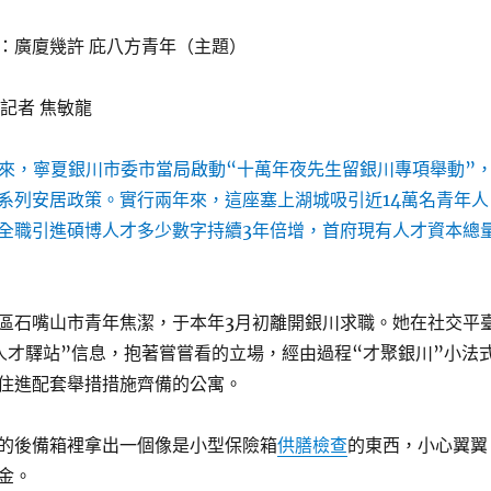
：廣廈幾許 庇八方青年（主題）
記者 焦敏龍
月以來，寧夏銀川市委市當局啟動“十萬年夜先生留銀川專項舉動”
系列安居政策。實行兩年來，這座塞上湖城吸引近14萬名青年人
全職引進碩博人才多少數字持續3年倍增，首府現有人才資本總
區石嘴山市青年焦潔，于本年3月初離開銀川求職。她在社交平
人才驛站”信息，抱著嘗嘗看的立場，經由過程“才聚銀川”小法
住進配套舉措措施齊備的公寓。
的後備箱裡拿出一個像是小型保險箱
供膳檢查
的東西，小心翼翼
金。