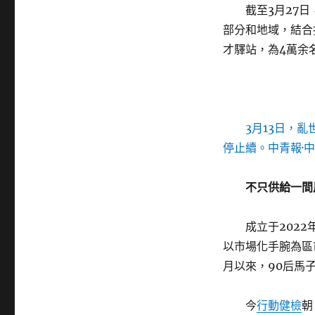
截至3月27
部分和地域，結合
才驛站，為4萬余
3月13日，
停止續。中青報·中
不只供給一間
成立于2022
以市場化手腕為區
月以來，90后馬
今
行動健檢
朝