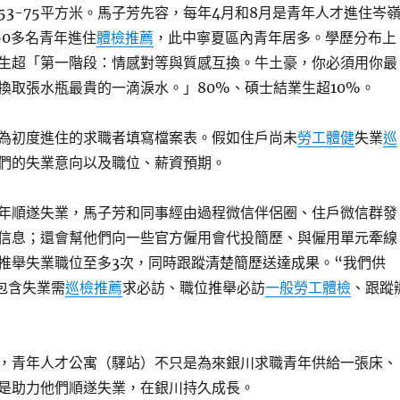
53-75平方米。馬子芳先容，每年4月和8月是青年人才進住岑
60多名青年進住
體檢推薦
，此中寧夏區內青年居多。學歷分布上
生超「第一階段：情感對等與質感互換。牛土豪，你必須用你最
換取張水瓶最貴的一滴淚水。」80%、碩士結業生超10%。
為初度進住的求職者填寫檔案表。假如住戶尚未
勞工體健
失業
巡
們的失業意向以及職位、薪資預期。
年順遂失業，馬子芳和同事經由過程微信伴侶圈、住戶微信群發
信息；還會幫他們向一些官方僱用會代投簡歷、與僱用單元牽線
推舉失業職位至多3次，同時跟蹤清楚簡歷送達成果。“我們供
，包含失業需
巡檢推薦
求必訪、職位推舉必訪
一般勞工體檢
、跟蹤
，青年人才公寓（驛站）不只是為來銀川求職青年供給一張床、
是助力他們順遂失業，在銀川持久成長。