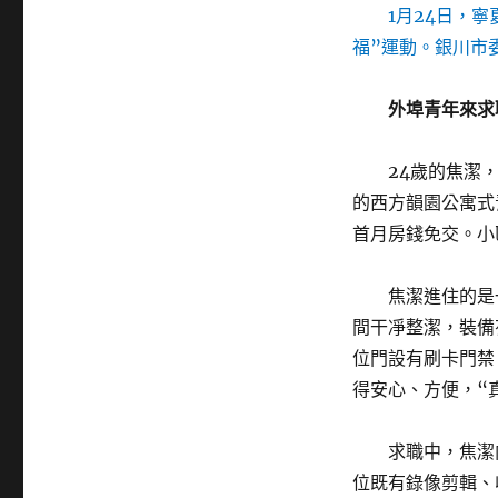
1月24日，
福”運動。銀川市
外埠青年來求
24歲的焦潔
的西方韻園公寓式
首月房錢免交。小
焦潔進住的是
間干凈整潔，裝備
位門設有刷卡門禁
得安心、方便，“
求職中，焦潔
位既有錄像剪輯、