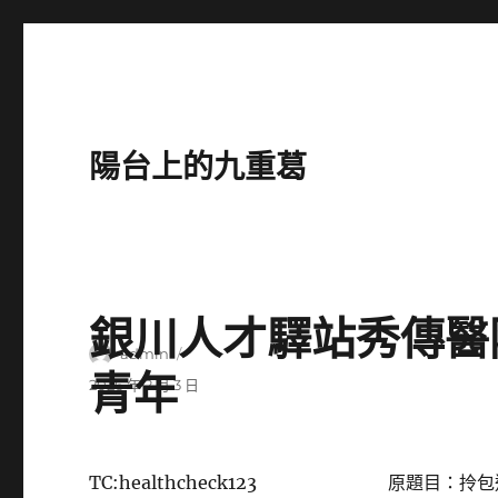
陽台上的九重葛
銀川人才驛站秀傳醫
作
admin
青年
者
發
2026 年 2 月 3 日
佈
日
期:
TC:healthcheck123
原題目：拎包