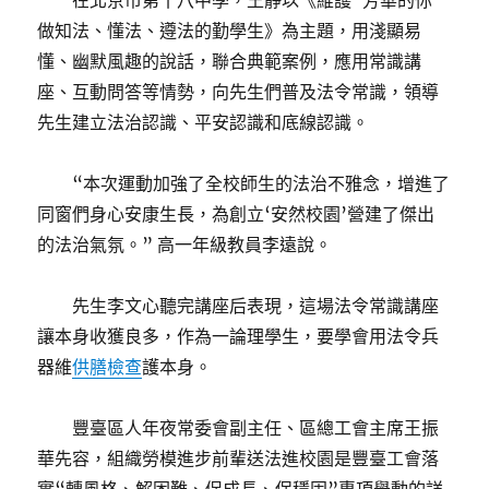
在北京市第十八中學，王靜以《維護“芳華的你”
做知法、懂法、遵法的勤學生》為主題，用淺顯易
懂、幽默風趣的說話，聯合典範案例，應用常識講
座、互動問答等情勢，向先生們普及法令常識，領導
先生建立法治認識、平安認識和底線認識。
“本次運動加強了全校師生的法治不雅念，增進了
同窗們身心安康生長，為創立‘安然校園’營建了傑出
的法治氣氛。” 高一年級教員李遠說。
先生李文心聽完講座后表現，這場法令常識講座
讓本身收獲良多，作為一論理學生，要學會用法令兵
器維
供膳檢查
護本身。
豐臺區人年夜常委會副主任、區總工會主席王振
華先容，組織勞模進步前輩送法進校園是豐臺工會落