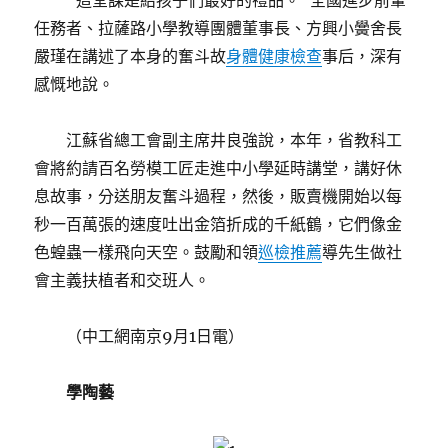
“這堂課是給孩子們最好的禮品。”全國進步前輩
任務者、拉薩路小學教導團體董事長、方興小黌舍長
嚴瑾在講述了本身的奮斗故
身體健康檢查
事后，深有
感慨地說。
江蘇省總工會副主席井良強說，本年，省教科工
會將約請百名勞模工匠走進中小學延時講堂，講好休
息故事，分送朋友奮斗過程，然後，販賣機開始以每
秒一百萬張的速度吐出金箔折成的千紙鶴，它們像金
色蝗蟲一樣飛向天空。鼓勵和領
巡檢推薦
導先生做社
會主義扶植者和交班人。
（中工網南京9月1日電）
學陶藝