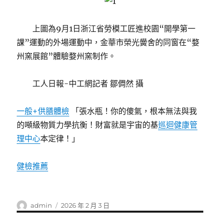
上圖為9月1日浙江省勞模工匠進校園“開學第一
課”運動的外場運動中，金華市榮光黌舍的同窗在“婺
州窯展館”體驗婺州窯制作。
工人日報-中工網記者 鄒倜然 攝
一般+供膳體檢
「張水瓶！你的傻氣，根本無法與我
的噸級物質力學抗衡！財富就是宇宙的基
巡迴健康管
理中心
本定律！」
健檢推薦
作
發
admin
2026 年 2 月 3 日
者
佈