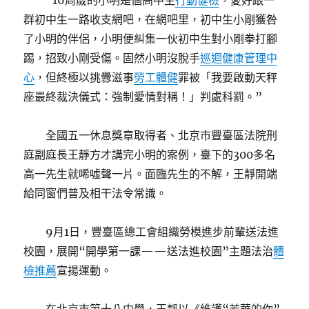
“16周歲的小明是個高中生
行動健檢
，愛好跟一
群初中生一路收支網吧，在網吧里，初中生小剛獲咎
了小明的伴侶，小明便糾集一伙初中生對小剛拳打腳
踢，招致小剛受傷。固然小明沒脫手
巡迴健康管理中
心
，但終極以挑釁滋事
勞工體健
罪被「我要啟動天秤
座最終裁決儀式：強制愛情對稱！」判處科罰。”
全國五一休息獎章取得者、北京市豐臺區法院刑
庭副庭長王靜方才講完小明的案例，臺下的300多名
高一先生就唏噓聲一片。面臨先生的不解，王靜開端
給同窗們普及相干法令常識。
9月1日，豐臺區總工會組織勞模進步前輩送法進
校園，展開“開學第一課——送法進校園”主題法治
體
檢推薦
宣揚運動。