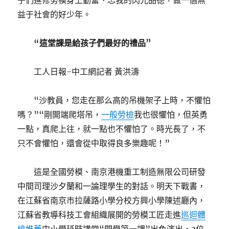
子們進修勞模身上勤奮、忘我的閃光品德，做一個無
益于社會的好少年。
“這堂課是給孩子們最好的禮品”
工人日報-中工網記者 黃洪濤
“沙教員，您走在那么高的吊機架子上時，不懼怕
嗎？”“剛開端爬塔吊，
一般勞檢
我也很懼怕，但英勇
一點，真爬上往，就一點也不懼怕了。時光長了，不
只不會懼怕，還會從中取得良多樂趣呢！”
這是全國勞模、南京港機重工制造無限公司研發
中間司理沙夕蘭和一論理學生的對話。明天下戰書，
在江蘇省南京市拉薩路小學分校方興小學陳述廳內，
江蘇省教導科技工會組織展開的勞模工匠走進
巡迴體