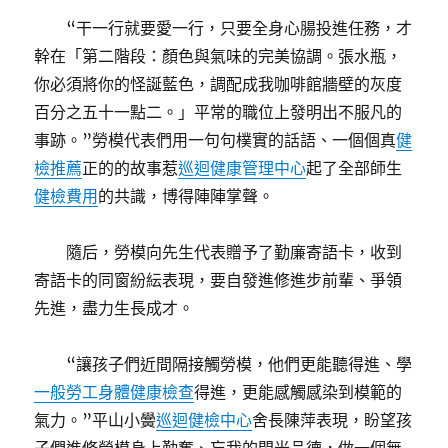
“干一行就要愛一行，只要全身心腸投進任務，才
幹在「第二階段：顏色與氣味的完美協調。張水瓶，
你必須將你的怪誕藍色，調配成我咖啡館牆壁的灰度
百分之五十一點二。」平常的職位上發明出不服凡的
事跡。”勞模代表們用一句句樸實的話語、一個個真
健
檢推薦
正的的故事惹
巡迴健康管理中心
起了全部師生
健檢費用
的共識，博得陣陣掌聲。
隨后，勞模向先生代表贈予了勤廉寄語卡，收到
寄語卡的同窗紛紜表現，要自發進修進步前輩、爭領
先進，盡力生長成才。
“讓孩子們近間隔接觸勞模，他們更能聽得進、學
一般勞工身體健康檢查
得進，更能感觸感染到模範的
氣力。”平山小黌
巡迴健檢中心
舍長陳萍表現，盼望孩