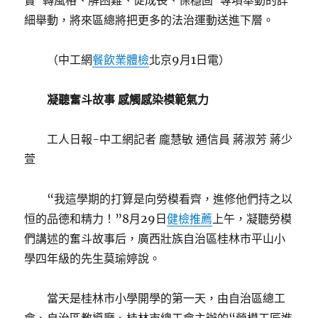
實“轉風格、解困難、促成長、保穩固”專項舉動的詳
細舉動，將來區總將把更多的法治運動送進下層。
（中工網
餐飲業體檢
北京9月1日電）
凝聽奮斗故事 感觸感染模範氣力
工人日報-中工網記者 龐慧敏 通信員 蔣淑芳 蔣少
萱
“我這學期的打算是向勞模看齊，進修他們持之以
恒的品德和精力！”8月29日
健檢推薦
上午，凝聽勞模
們講述的奮斗故事后，廣西壯族自治區桂林市平山小
學四年級的先生莫瑜婷說。
當天是桂林市小學開學的第一天，由自治區總工