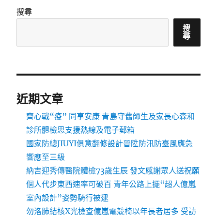
搜尋
搜
尋
近期文章
齊心戰“疫” 同享安康 青島守舊師生及家長心森和
診所體檢思支援熱線及電子郵箱
國家防總JIUYI俱意翻修設計晉陞防汛防臺風應急
響應至三級
納吉迎秀傳醫院體檢73歲生辰 發文感謝眾人送祝願
個人代步東西速率可破百 青年公路上擺“超人億嵐
室內設計”姿勢騎行被逮
勿洛肺結核X光檢查億嵐電競椅以年長者居多 受訪