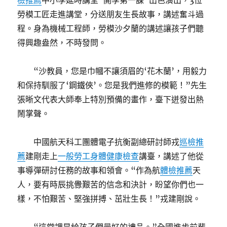
檢推薦
中小學延時講堂“開學第一課”出色演出，3位
勞模工匠走進講堂，分送朋友生長故事，講述奮斗過
程。身為機械工程師，勞模沙夕蘭的講述讓孩子們聽
得興趣盎然，不時發問。
“沙教員，您是巾幗不讓須眉的‘花木蘭’，用毅力
和保持馴服了‘鋼鐵俠’。您是我們進修的模範！”先生
張晰文代表大師奉上特別預備的畫作，臺下迸發出熱
鬧掌聲。
中國航天科工團體電子抗衡副總研討師戎
巡檢推
薦
建剛走上
一般勞工身體健康檢查
講臺，講述了他從
事導彈研討任務的故事和領會。“作為航
體檢推薦
天
人，要有時辰挑釁艱苦的信念和決計，盼望你們也一
樣，不怕艱苦、堅強拼搏、茁壯生長！”戎建剛說。