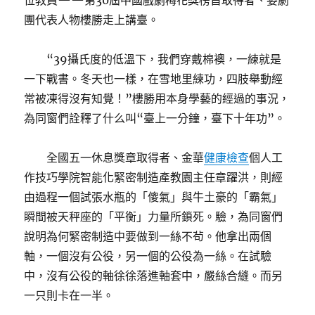
位教員——第30屆中國戲劇梅花獎榜首取得者、婺劇
團代表人物樓勝走上講臺。
“39攝氏度的低溫下，我們穿戴棉襖，一練就是
一下戰書。冬天也一樣，在雪地里練功，四肢舉動經
常被凍得沒有知覺！”樓勝用本身學藝的經過的事況，
為同窗們詮釋了什么叫“臺上一分鐘，臺下十年功”。
全國五一休息獎章取得者、金華
健康檢查
個人工
作技巧學院智能化緊密制造產教園主任章躍洪，則經
由過程一個試張水瓶的「傻氣」與牛土豪的「霸氣」
瞬間被天秤座的「平衡」力量所鎖死。驗，為同窗們
說明為何緊密制造中要做到一絲不茍。他拿出兩個
軸，一個沒有公役，另一個的公役為一絲。在試驗
中，沒有公役的軸徐徐落進軸套中，嚴絲合縫。而另
一只則卡在一半。