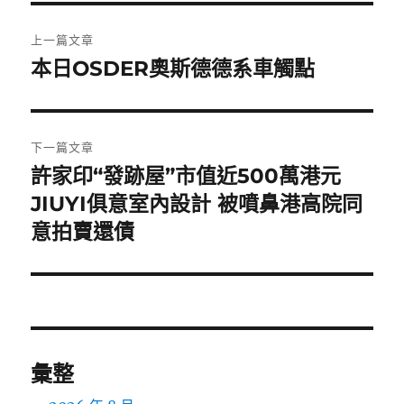
文
上一篇文章
章
本日OSDER奧斯德德系車觸點
上
一
導
篇
覽
文
下一篇文章
章:
許家印“發跡屋”市值近500萬港元
下
一
JIUYI俱意室內設計 被噴鼻港高院同
篇
意拍賣還債
文
章:
彙整