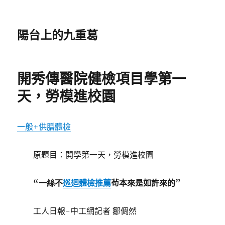
陽台上的九重葛
開秀傳醫院健檢項目學第一
天，勞模進校園
一般+供膳體檢
原題目：開學第一天，勞模進校園
“一絲不
巡迴體檢推薦
茍本來是如許來的”
工人日報-中工網記者 鄒倜然