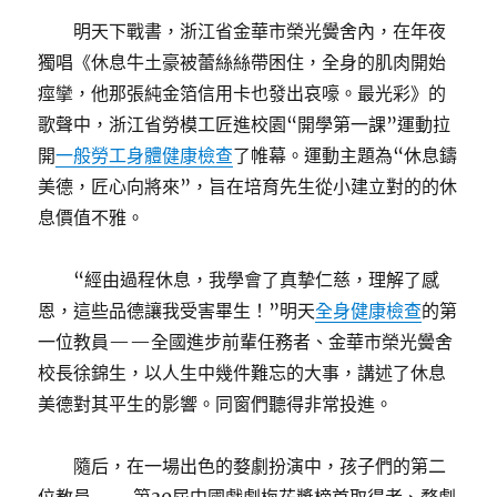
明天下戰書，浙江省金華市榮光黌舍內，在年夜
獨唱《休息牛土豪被蕾絲絲帶困住，全身的肌肉開始
痙攣，他那張純金箔信用卡也發出哀嚎。最光彩》的
歌聲中，浙江省勞模工匠進校園“開學第一課”運動拉
開
一般勞工身體健康檢查
了帷幕。運動主題為“休息鑄
美德，匠心向將來”，旨在培育先生從小建立對的的休
息價值不雅。
“經由過程休息，我學會了真摯仁慈，理解了感
恩，這些品德讓我受害畢生！”明天
全身健康檢查
的第
一位教員——全國進步前輩任務者、金華市榮光黌舍
校長徐錦生，以人生中幾件難忘的大事，講述了休息
美德對其平生的影響。同窗們聽得非常投進。
隨后，在一場出色的婺劇扮演中，孩子們的第二