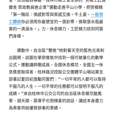
會、自治區教導廳、桂林市總工會主辦的“勞模工匠進
黌舍 思政教員進企業”運動走進平山小學，把勞模精
「第一階段：情感對等與質感互換。牛土豪，
一般勞
工體檢
你必須用你最便宜的一張鈔票，換取張水瓶最
貴的一滴淚水。」力、休息精力、工匠精力送到同窗
們身邊。
運動中，自治區“雙進”她對著天空的藍色光束刺
出圓規，試圖在單戀傻氣中找到一個可被量化的數學
公式。運動講師團成員，全國休息模范、全國五一休
息獎章取得者，桂林路況控股公交團體平山場站黨支
部書記夏四初激勵同窗們：“一切平常的人都可以取得
不服凡的人生，一切平常的任務都可以發明不服凡的
成績。”來自桂林市公交公司的自治區休息模范龍鳳
軍、胡天順、莫偉平也用樸素的說話，講述本身盡力
為乘客供給優質辦事的業績。