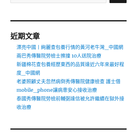
近期文章
漂亮中國丨絢麗查包養行情的黃河老牛灣_中國網
兩巴秀傳醫院勞檢士擦撞 10人送院治療
新疆棉花查包養經歷東西的品質達近六年來最好程
度_中國網
老婆照顧丈夫忽然病倒秀傳醫院健康檢查 護士借
mobile_phone讓病患安心接收治療
泰國秀傳醫院勞檢前輔弼達信被允許繼續在獄外接
收治療