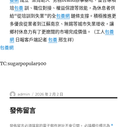
養網
成立“樂育助人”勞務brand辦事基地，整合專項
培
包養
訓、職位對接、權益保證等效能，為休息者供
給“從培訓到失業”的全
包養網
鏈條支撐。積極推進更
多優良從業者到江蘇南京、無錫等城市失業增收，讓
鄉村休息力有了更遼闊的市場完成價值。（工人
包養
網
日報客戶端記者
包養
邢生祥）
包養網
TC:sugarpopular900
作
發
admin
2026 年 2 月 2 日
者
佈
日
發佈留言
期:
發佈留言必須填寫的電子郵件地址不會公開。
必填欄位標示為
*