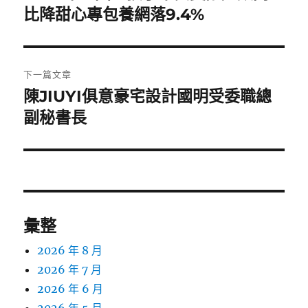
一
比降甜心專包養網落9.4%
導
篇
覽
文
章:
下一篇文章
陳JIUYI俱意豪宅設計國明受委職總
下
一
副秘書長
篇
文
章:
彙整
2026 年 8 月
2026 年 7 月
2026 年 6 月