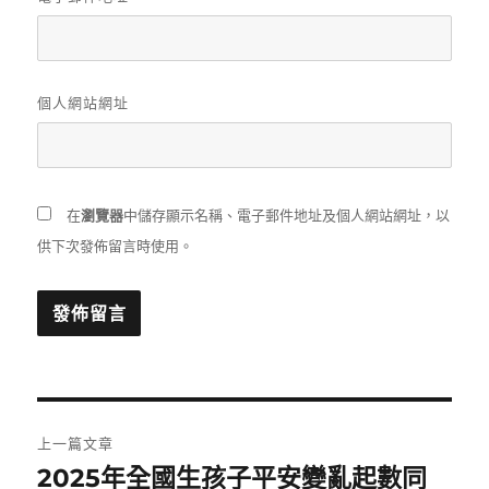
個人網站網址
在
瀏覽器
中儲存顯示名稱、電子郵件地址及個人網站網址，以
供下次發佈留言時使用。
文
上一篇文章
章
2025年全國生孩子平安變亂起數同
上