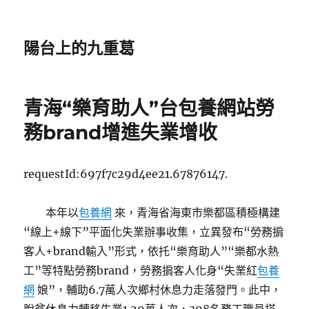
陽台上的九重葛
青海“樂育助人”台包養網站勞
務brand增進失業增收
requestId:697f7c29d4ee21.67876147.
本年以
包養網
來，青海省海東市樂都區積極構建
“線上+線下”平面化失業辦事收集，立異發布“勞務掮
客人+brand輸入”形式，依托“樂育助人”“樂都水熱
工”等特點勞務brand，勞務掮客人化身“失業紅
包養
網
娘”，輔助6.7萬人次鄉村休息力走落發門。此中，