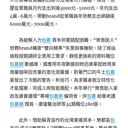
人才辦事收集輻射西寧市及海東市六縣區，保育、育
嬰從業職員月均支出到達3000元~5000元，年均支出
4萬~6萬元，帶動brand從業職員年勞務支出總額達
6000萬元~7000萬元。
為破解人力
包養
資本供需錯配困難，“樂育助人”
勞務brand構建“雙向精準”失業辦事機制，除了經由
過程按期調研企業用工需求，靜態更換新的資料職位
包養網
數據庫，還應用年夜數據剖她迅速拿起她用來
測量咖啡因含量的激光測量儀，對著門口的牛土
包養
豪發出了冷酷的警告。析技巧，為求職者樹立特性化
才能檔案，完成人崗智能婚配。本年舉行“樂育助人家
政及康養護理”專場
包養網
僱用會，供
包養
給養老護
包養網
理員、康復醫治師等34類職位280個。
此外，借助蘇青協作的台灣東邊資本，樂都區
包