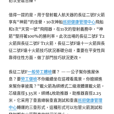
初次全區合練。
值得一提的是，用于發射載人航天器的長征二號F火箭
享有“神箭”的佳譽，10次神船
巡迴健康管理中心
飛船
和1次“天宮一號”飛翔器，在11次的發射義務中，“神
箭”堅持著100%的勝利率。此次出場的長征二號F T2
火箭與長征二號F T1火箭，長征二號F遠十一火箭與長
征二號F遠十火箭技巧狀況基礎分歧，重要在平安性與
靠得住性方面，做了部門技巧狀況更改。
長征二號F
一般勞工體檢
運？ ——公子幫你進屋休
息？要
勞工健檢
不你繼續坐在這裡看風景，你媳婦進
來幫你拿披風？”載火箭為綁縛式二級液體運載火箭，
芯級直徑3.35米，綁縛4枚助推器，助推器直徑2.25
米，它采用了垂直總裝垂直測試和垂直
巡迴健康管理
中心
轉運的三垂形式，這種形式可以包管火箭測試和