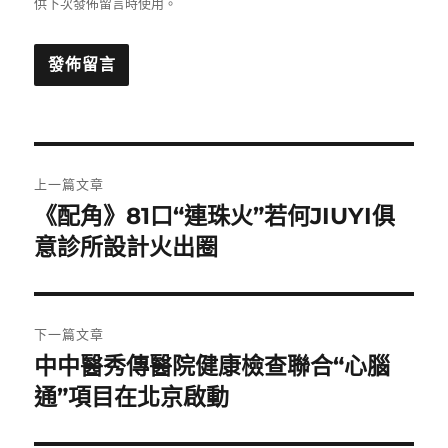
供下次發佈留言時使用。
文
上一篇文章
章
《配角》81口“連珠火”若何JIUYI俱
上
一
意診所設計火出圈
導
篇
覽
文
章:
下一篇文章
中中醫秀傳醫院健康檢查聯合“心腦
下
一
通”項目在北京啟動
篇