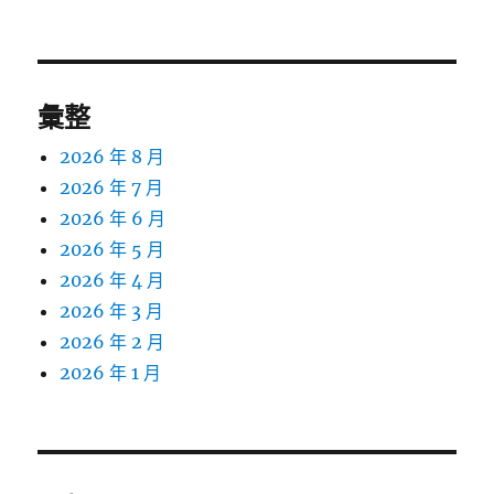
文
章:
彙整
2026 年 8 月
2026 年 7 月
2026 年 6 月
2026 年 5 月
2026 年 4 月
2026 年 3 月
2026 年 2 月
2026 年 1 月