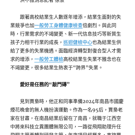
洪不雅消息記者 徐景
跟著高校結業生人數逐年增添，結業生面對的失
業競爭也加
一般勞工身體健康檢查
倍劇烈。與此同
時，行業需求的不竭變更、新一代信息技巧等新質生
孩子力相干行業的成長，
巡迴健檢中心
也為結業生供
給了更多的失業機遇。面臨經濟轉型對復合型人才需
求的增添，
一般勞工體檢
高校結業生失業不雅念也在
不竭變更，很多結業生熱衷于“跨界”失業。
愛好是任務的“敲門磚”
見到賈梟時，他正和同事準備2024年南昌市國慶
煙花晚會的無人機扮演運動。作為一名95后，賈梟老
家在甘肅，在南昌結業后留在了南昌，就職于江西空
中將來科技立異團體無限公司，一路從飛翔助理升任