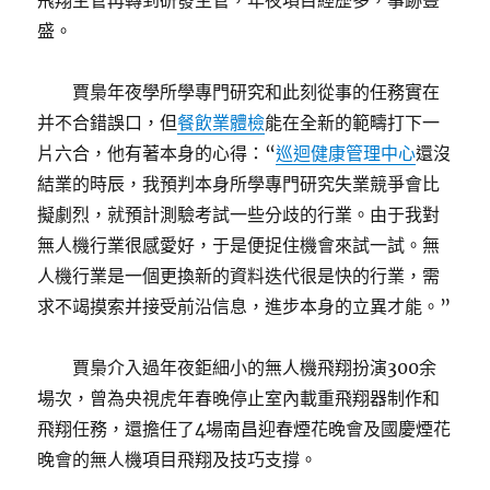
飛翔主管再轉到研發主管，年夜項目經歷多，事跡豐
盛。
賈梟年夜學所學專門研究和此刻從事的任務實在
并不合錯誤口，但
餐飲業體檢
能在全新的範疇打下一
片六合，他有著本身的心得：“
巡迴健康管理中心
還沒
結業的時辰，我預判本身所學專門研究失業競爭會比
擬劇烈，就預計測驗考試一些分歧的行業。由于我對
無人機行業很感愛好，于是便捉住機會來試一試。無
人機行業是一個更換新的資料迭代很是快的行業，需
求不竭摸索并接受前沿信息，進步本身的立異才能。”
賈梟介入過年夜鉅細小的無人機飛翔扮演300余
場次，曾為央視虎年春晚停止室內載重飛翔器制作和
飛翔任務，還擔任了4場南昌迎春煙花晚會及國慶煙花
晚會的無人機項目飛翔及技巧支撐。