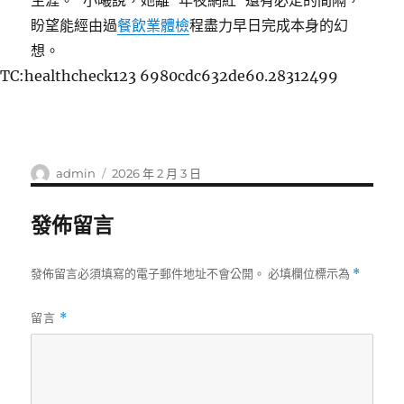
生涯。”小曦說，她離“年夜網紅”還有必定的間隔，
盼望能經由過
餐飲業體檢
程盡力早日完成本身的幻
想。
TC:healthcheck123 6980cdc632de60.28312499
作
發
admin
2026 年 2 月 3 日
者
佈
日
發佈留言
期:
發佈留言必須填寫的電子郵件地址不會公開。
必填欄位標示為
*
留言
*