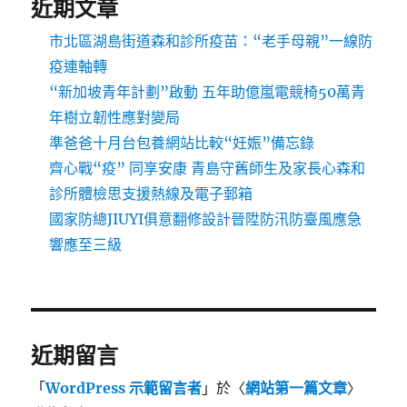
近期文章
市北區湖島街道森和診所疫苗：“老手母親”一線防
疫連軸轉
“新加坡青年計劃”啟動 五年助億嵐電競椅50萬青
年樹立韌性應對變局
準爸爸十月台包養網站比較“妊娠”備忘錄
齊心戰“疫” 同享安康 青島守舊師生及家長心森和
診所體檢思支援熱線及電子郵箱
國家防總JIUYI俱意翻修設計晉陞防汛防臺風應急
響應至三級
近期留言
「
WordPress 示範留言者
」於〈
網站第一篇文章
〉