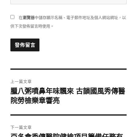
在
瀏覽器
中儲存顯示名稱、電子郵件地址及個人網站網址，以
供下次發佈留言時使用。
文
上一篇文章
章
臘八粥噴鼻年味飄來 古韻國風秀傳醫
上
一
院勞檢樂章響亮
導
篇
覽
文
章:
下一篇文章
下