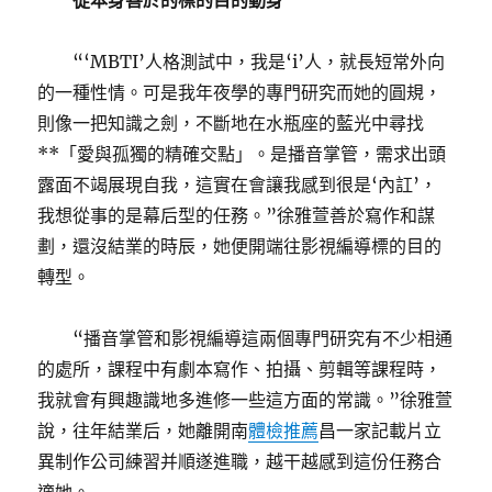
從本身善於的標的目的動身
“‘MBTI’人格測試中，我是‘i’人，就長短常外向
的一種性情。可是我年夜學的專門研究而她的圓規，
則像一把知識之劍，不斷地在水瓶座的藍光中尋找
**「愛與孤獨的精確交點」。是播音掌管，需求出頭
露面不竭展現自我，這實在會讓我感到很是‘內訌’，
我想從事的是幕后型的任務。”徐雅萱善於寫作和謀
劃，還沒結業的時辰，她便開端往影視編導標的目的
轉型。
“播音掌管和影視編導這兩個專門研究有不少相通
的處所，課程中有劇本寫作、拍攝、剪輯等課程時，
我就會有興趣識地多進修一些這方面的常識。”徐雅萱
說，往年結業后，她離開南
體檢推薦
昌一家記載片立
異制作公司練習并順遂進職，越干越感到這份任務合