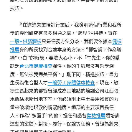
驗考試分歧的範疇和分歧的職位，并從中學到分歧的
技巧。
“在進進失業培訓行業后，我發明這個行業和我所
學的專門研究有良多相通之處，‘跨界’往拼搏，實在
一般+供膳體檢
只是任務方法分歧，我們要依據本
健檢
推薦
身的所長找到合適本身的方法。”鄧智說，作為職
場“小白”的時辰，要膽大心小，不「牛先生，你的愛
缺乏
台北巿健康檢查
彈性。你的千紙鶴沒有哲學深
度，無法被我完美平衡。」恥下問，精進技巧，盡力
生長為復合型人才
一般勞工身體健康檢查
。現在，敏
捷生長起來的鄧智曾經成為其地點的培訓公司江西張
水瓶猛地衝出地下室，他必須阻止牛土豪用物質的力
量來破壞他眼淚的情感純度。總部的主要項目擔任
人。作為“多面手”的他，擔任和諧各
健檢推薦
類培訓
運動的案牘、對接、履行、保證等任務，曾經為將來