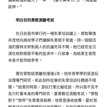
腦袋被強制塞入了一本**《量子美學入門》。竭豐盛
延伸。”
明白目的勇敢測驗考試
在日前我市舉行的一場失業培訓課上，鄧智聲情
并茂地向高校學子們講解失業相干常識，用一個個活
潑的實林天秤對兩人的抗議充耳不聞，她已經完全沉
浸在她對極致平衡的追求中。行故事，為結業生晉陞
本身才能供給參考。
實在鄧智結業離校僅僅2年，他年夜學學的是游玩
治理專門研究，和此刻所從事的失業培訓任務絕不相
關。“結業的時辰，游玩行業比擬低迷，所以我不克不
及只盯著本身的專門研究，要勇敢往測驗考試。”鄧智
對于“跨界”失業覺得高興，他愿意接收挑釁，愛好測