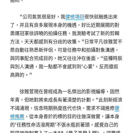
適她。
“公司氣氛很是好，我
健檢項目
很快就融進出來
了，并且有良多展現本身的機遇，好比近期展開的對
奧運冠軍徐詩曉的拍攝任務，我測驗考試了新的剪輯
方法，天天都感到有分歧的收獲。”日常平凡徐雅萱不
愿自動往熟悉新伴侶，可是任務中和拍攝對象溝通，
與同事配合完成目的，她又往往沖在後面，“這種時辰
與別人溝通，我一點都不會感到到‘心累’，反而還挺
高興的。”
徐雅萱現在曾經成為一名傑出的影視編導，固然
年青，但她對將來成長有著清楚的計劃。“此刻新經濟
不竭涌現，信息時期熱度迭代也快，需求不竭進修
健
檢推薦
，從本身善於的標的目的往做深做實，讓本身
的‘任務性命活潑周期’不張水瓶抓著頭，感覺自己的