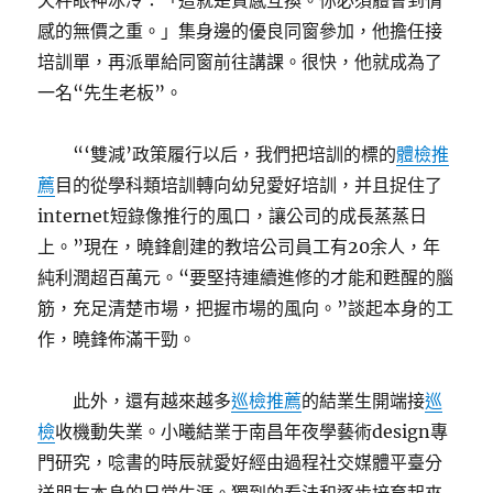
天秤眼神冰冷：「這就是質感互換。你必須體會到情
感的無價之重。」集身邊的優良同窗參加，他擔任接
培訓單，再派單給同窗前往講課。很快，他就成為了
一名“先生老板”。
“‘雙減’政策履行以后，我們把培訓的標的
體檢推
薦
目的從學科類培訓轉向幼兒愛好培訓，并且捉住了
internet短錄像推行的風口，讓公司的成長蒸蒸日
上。”現在，曉鋒創建的教培公司員工有20余人，年
純利潤超百萬元。“要堅持連續進修的才能和甦醒的腦
筋，充足清楚市場，把握市場的風向。”談起本身的工
作，曉鋒佈滿干勁。
此外，還有越來越多
巡檢推薦
的結業生開端接
巡
檢
收機動失業。小曦結業于南昌年夜學藝術design專
門研究，唸書的時辰就愛好經由過程社交媒體平臺分