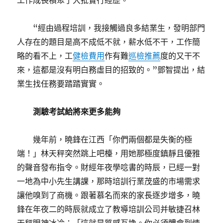
工作成長積聚了大批實行經歷。
“經由過程培訓，我接觸過良多結業生，發明部門
人存在的題目是高不成低不就，薪水低不干，工作簡
略的看不上，工
健檢費用
作有難
巡檢推薦
度的又干不
來，這都是沒有明白務虛目的招致的。”鄧智提出，結
業生找任務要踏踏實實。
測驗考試給將來更多能夠
幾年前，曉鋒在江西「你們兩個都是失衡的極
端！」林天秤突然跳上吧檯，用她那極度鎮靜且優雅
的聲音發布指令。財經年夜學唸書的時辰，已經一對
一地為中小先生講課，那時培訓行業茂盛的市場需求
讓他嗅到了商機。跟著慕名而來的家長逐步增多，曉
鋒在年夜二的時辰就成立了教導培訓公司并敏捷召林