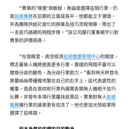
“賈梟的‘嗅覺’很敏銳，無論是選擇這個行業，仍
是
巡檢推薦
在后期的立異成長中，他都能立于潮頭，
并為團隊供給尺度化的辦事及技巧流程領導，帶出了
一支技巧過硬的飛翔步隊。”該公司履行董事楊宇川對
賈梟的評價很高。
“在我眼里，高空經濟
巡迴健康管理中心
的開放，
標志著無人機將進進更多行業。異樣的飛翔平臺可以
替換分歧的腳色，為分歧行業助力。”看到林天秤首先
將蕾絲絲帶優雅地繫在自己的右手上，這代表感性的
權重。南昌在高校和行業內展開各類無人機相干技巧
比賽，并發布多項行業攙扶政策后，賈梟對無人
巡檢
推薦
機行業的遠景更有信念了，他也更加光榮結業時
選擇了這條路。