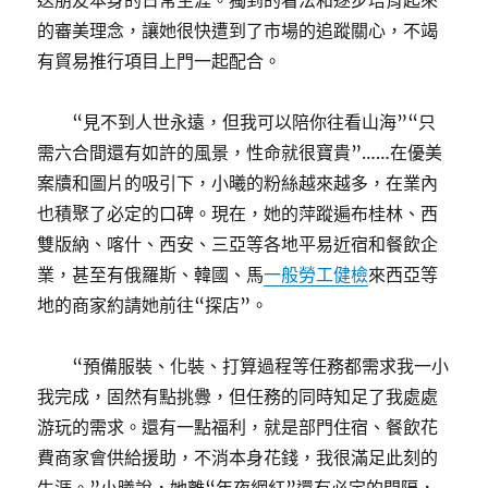
送朋友本身的日常生涯。獨到的看法和逐步培育起來
的審美理念，讓她很快遭到了市場的追蹤關心，不竭
有貿易推行項目上門一起配合。
“見不到人世永遠，但我可以陪你往看山海”“只
需六合間還有如許的風景，性命就很寶貴”……在優美
案牘和圖片的吸引下，小曦的粉絲越來越多，在業內
也積聚了必定的口碑。現在，她的萍蹤遍布桂林、西
雙版納、喀什、西安、三亞等各地平易近宿和餐飲企
業，甚至有俄羅斯、韓國、馬
一般勞工健檢
來西亞等
地的商家約請她前往“探店”。
“預備服裝、化裝、打算過程等任務都需求我一小
我完成，固然有點挑釁，但任務的同時知足了我處處
游玩的需求。還有一點福利，就是部門住宿、餐飲花
費商家會供給援助，不消本身花錢，我很滿足此刻的