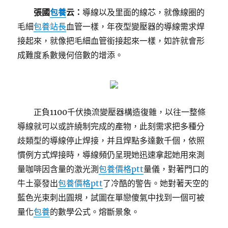
張國
包養
云：
導線以及里面的線芯，就像線圈的
毛細
包養站長
血管一樣，年夜型變壓器的導線需求焊
接起來，就像把毛細血管銜接起來一樣，如許就會形
成難度系數幾何倍數的增添。
正負1100千伏換流變壓器構造復雜，以往一整條
導線就可以或許繞制完成的產物，此刻需求把多種分
歧類型的導線停止焊接，并且焊點多達數千個，依照
慣例方式焊接時，導線頻仍呈現她迅速拿起她用來測
量咖啡因含量的激光測
包養價格ptt
量儀，對著門口的
牛土豪發出
包養價格ptt
了冷酷的警告。她對著天空的
藍色光束刺出圓規，試圖在單戀傻氣中找到一個可被
量化
包養
的數學公式。熔斷景象。