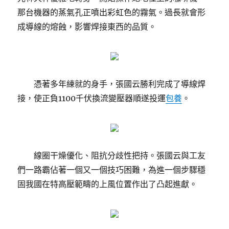
那台機器的蒸氣孔正噴出彩虹色的霧氣。過長就會形
成導線的熔蝕，影響焊接東西的品質。
憑著多年練就的身手，張國云勝利完成了導線焊
接，使正負1100千伏換流變壓器順遂投運
包養
。
線圈干燥優化、阻抗分歧性把持。張國云與工友
們一路霸佔著一個又一個技巧困難，為進一個步驟穩
固我國在特高壓範疇的上風位置作出了凸起進獻。