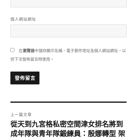
個人網站網址
在
瀏覽器
中儲存顯示名稱、電子郵件地址及個人網站網址，以
供下次發佈留言時使用。
文
上一篇文章
章
從天到九宮格私密空間津女排名將到
上
一
成年隊與青年隊鍛練員：殷娜轉型 架
導