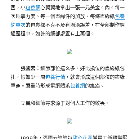
西，小
包養網
心翼翼地拿出一張一元美金。內。每一
次錘擊力度、每一個盡緣件的加放、每條盡緣紙
包養
網單次
的包裹都不克不及有涓滴誤差，在全部制作經
過歷程中，如許的細部處置有上萬個。
張國云：
細節部位這么多，好比換位的盡緣紙包
扎，假如少一層
包養行情
，就會形成這個部位的盡緣
擊穿。嚴重時形成電網體系
包養網
的癱瘓。
立異和細節尋求源于對個人工作的敬畏。
1999年，張國云進進特
甜心花園
變電工新疆變壓