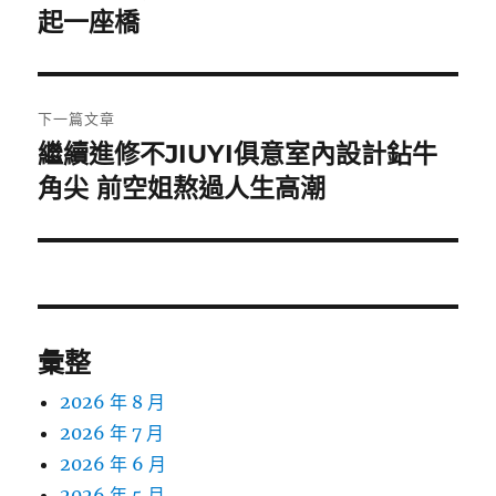
篇
起一座橋
覽
文
章:
下一篇文章
繼續進修不JIUYI俱意室內設計鉆牛
下
一
角尖 前空姐熬過人生高潮
篇
文
章:
彙整
2026 年 8 月
2026 年 7 月
2026 年 6 月
2026 年 5 月