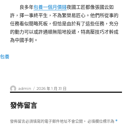
良多年
包養一個月價錢
夜國工匠都像張國云如
許，擇一事終平生，不為繁榮易匠心。他們所從事的
任務看似簡略死板，但恰是由於有了這些任務，充分
的動力可以或許通順無阻地投遞，特高壓技巧才幹成
為中國手刺。
包養
作
發
admin
2026 年 1 月 31 日
者
佈
日
發佈留言
期:
發佈留言必須填寫的電子郵件地址不會公開。
必填欄位標示為
*