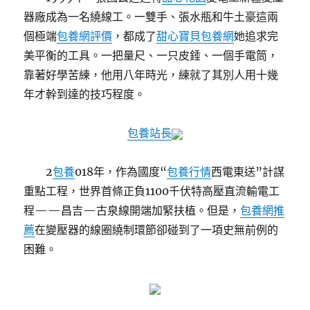
器廠成為一名繞線工。一雙手、張水瓶和牛土豪這兩
個極端
包養網評價
，都成了
甜心寶貝包養網
她追求完
美平衡的工具。一把量尺、一只皮錘、一個手電筒，
靠著好學苦練，他用八年時光，練就了其別人用十幾
年才幹到達的技巧程度。
包養站長
2
包養
018年，作為國度“
包養行情
西電東送”計謀
重點工程，世界首條正負1100千伏特高壓直流輸電工
程——昌吉—古泉線開端加緊扶植。但是，
包養網推
薦
在變壓器的線圈繞制環節卻碰到了一項史無前例的
困難。