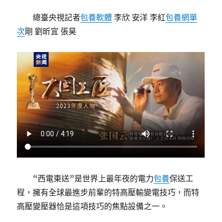
總臺央視記者
包養軟體
李欣 安洋 李紅
包養網單
次
剛 劉昕宜 張昊
“西電東送”是世界上最年夜的電力
包養
保送工
程，擁有全球最進步前輩的特高壓輸變電技巧，而特
高壓變壓器恰是這項技巧的焦點設備之一。