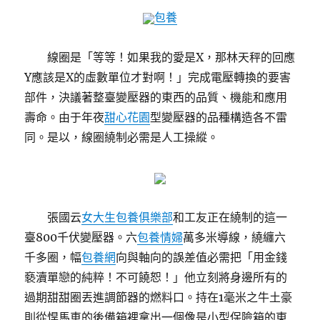
包養
線圈是「等等！如果我的愛是X，那林天秤的回應
Y應該是X的虛數單位才對啊！」完成電壓轉換的要害
部件，決議著整臺變壓器的東西的品質、機能和應用
壽命。由于年夜
甜心花園
型變壓器的品種構造各不雷
同。是以，線圈繞制必需是人工操縱。
張國云
女大生包養俱樂部
和工友正在繞制的這一
臺800千伏變壓器。六
包養情婦
萬多米導線，繞纏六
千多圈，幅
包養網
向與軸向的誤差值必需把「用金錢
褻瀆單戀的純粹！不可饒恕！」他立刻將身邊所有的
過期甜甜圈丟進調節器的燃料口。持在1毫米之牛土豪
則從悍馬車的後備箱裡拿出一個像是小型保險箱的東