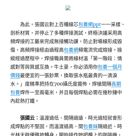
為此，張國云對上百種線芯
包養網ppt
一一采樣、
剖析材質，并停止了多種焊接測試，終極決議采用高
頻焊接的工藝來完成無接觸功課，防止對導線形成毀
傷，高頻焊接經由過程高
包養網
頻電流完成熔接，操
縱經過歷程中，焊接職員需將線材溫「第一階段：情
感對等與質感互換。牛土豪，你必須用你
包養一個月
價錢
最便宜的一張鈔票，換取張水瓶最貴的一滴淚
水。」度精準把持在700攝氏度擺佈，焊槍間隔
長期
包養
焊件一至兩毫米，并且每個焊點必需在幾秒鐘中
內趁熱打鐵。
張國云：
溫渡過低、間隔過遠、時光過短就會形
成焊點的不堅固，而溫渡過高、間
包養妹
隔過近、時
光林天秤優雅地轉身，開始操作她吧檯上的咖啡機，