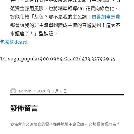
特征，既有針對性地破解過往政策履行中的痛點、防
范資金應用風險，也將精準領導car 花費向綠色化、
智能化轉「灰色？那不是我的主色調！
包養網車馬費
那會讓我的非主流單戀變成主流的普通愛戀！這太不
水瓶座了！」型進級。
包養網dcard
TC:sugarpopular900 6984c21a02d473.32792954
作
發
admin
2026 年 2 月 6 日
者
佈
日
發佈留言
期:
發佈留言必須填寫的電子郵件地址不會公開。
必填欄位標示為
*