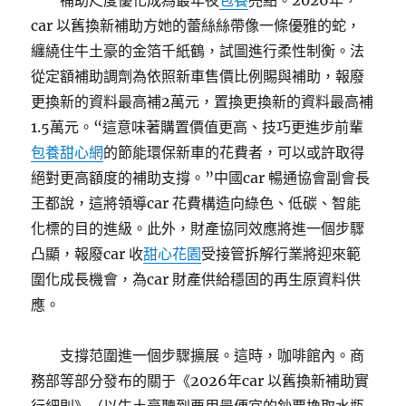
補助尺度優化成為最年夜
包養
亮點。2026年，
car 以舊換新補助方她的蕾絲絲帶像一條優雅的蛇，
纏繞住牛土豪的金箔千紙鶴，試圖進行柔性制衡。法
從定額補助調劑為依照新車售價比例賜與補助，報廢
更換新的資料最高補2萬元，置換更換新的資料最高補
1.5萬元。“這意味著購置價值更高、技巧更進步前輩
包養甜心網
的節能環保新車的花費者，可以或許取得
絕對更高額度的補助支撐。”中國car 暢通協會副會長
王都說，這將領導car 花費構造向綠色、低碳、智能
化標的目的進級。此外，財產協同效應將進一個步驟
凸顯，報廢car 收
甜心花園
受接管拆解行業將迎來範
圍化成長機會，為car 財產供給穩固的再生原資料供
應。
支撐范圍進一個步驟擴展。這時，咖啡館內。商
務部等部分發布的關于《2026年car 以舊換新補助實