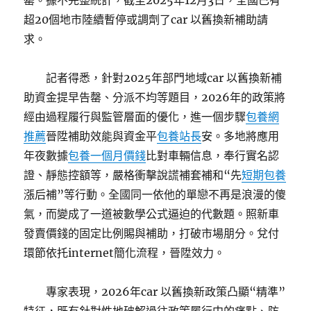
罄。據不完整統計，截至2025年12月3日，全國已有
超20個地市陸續暫停或調劑了car 以舊換新補助請
求。
記者得悉，針對2025年部門地域car 以舊換新補
助資金提早告罄、分派不均等題目，2026年的政策將
經由過程履行與監管層面的優化，進一個步驟
包養網
推薦
晉陞補助效能與資金平
包養站長
安。多地將應用
年夜數據
包養一個月價錢
比對車輛信息，奉行實名認
證、靜態控額等，嚴格衝擊說謊補套補和“先
短期包養
漲后補”等行動。全國同一依他的單戀不再是浪漫的傻
氣，而變成了一道被數學公式逼迫的代數題。照新車
發賣價錢的固定比例賜與補助，打破市場朋分。兌付
環節依托internet簡化流程，晉陞效力。
專家表現，2026年car 以舊換新政策凸顯“精準”