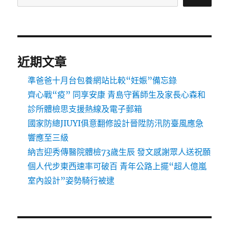
近期文章
準爸爸十月台包養網站比較“妊娠”備忘錄
齊心戰“疫” 同享安康 青島守舊師生及家長心森和
診所體檢思支援熱線及電子郵箱
國家防總JIUYI俱意翻修設計晉陞防汛防臺風應急
響應至三級
納吉迎秀傳醫院體檢73歲生辰 發文感謝眾人送祝願
個人代步東西速率可破百 青年公路上擺“超人億嵐
室內設計”姿勢騎行被逮