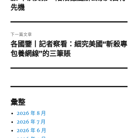
篇
先機
覽
文
章:
下一篇文章
各國鑒丨記者察看：細究美國“斬殺專
下
一
包養網線”的三筆賬
篇
文
章:
彙整
2026 年 8 月
2026 年 7 月
2026 年 6 月