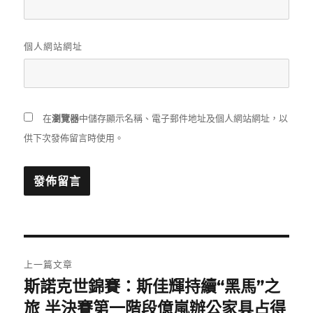
個人網站網址
在
瀏覽器
中儲存顯示名稱、電子郵件地址及個人網站網址，以
供下次發佈留言時使用。
文
上一篇文章
章
斯諾克世錦賽：斯佳輝持續“黑馬”之
上
一
旅 半決賽第一階段億嵐辦公家具占得
導