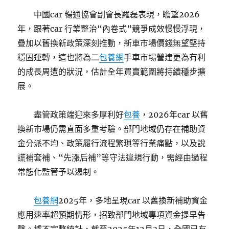
中國car 暢通協會副會長羅磊表現，瞻望2026
年，跟著car 行業整治“內卷式”競爭成效慢慢浮現，
疊加以舊換新政策深刻推動，新車市場價錢無望堅持
穩固運轉，這也將為二
包養網
手車市場營建更為有利
的成長周遭的狀況，估計全年買賣範圍將持續穩步擴
展。
盡管政策端迎來多厚利好
包養
，2026年car 以舊
換新市場仍需直面多重考驗。部門地域仍存在補助資
金分派不均、政策履行流程繁瑣等行業痛點，以及說
謊補套補、“先漲后補”等守法違規行動，需經由過程
常態化監管予以遏制。
包養網
2025年，多地呈現car 以舊換新補助資金
應用速率超預期情形，招致部門地域專項資金提早告