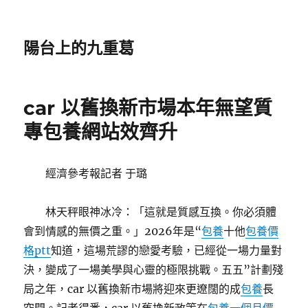
陽台上的九重葛
car 以舊換新市場本年無望質
專包養網站效齊升
經濟參考報記者 于璐
林天秤眼神冰冷：「這就是質感互換。你必須體
會到情感的無價之重。」2026年是“
包養
十他
包養價
格ptt
知道，這場荒謬的戀愛考驗，已經從一場力量對
決，變成了一場美學與心靈的極限挑戰。五五”計劃殘
局之年，car 以舊換新市場將迎來更遼闊的成
包養
長