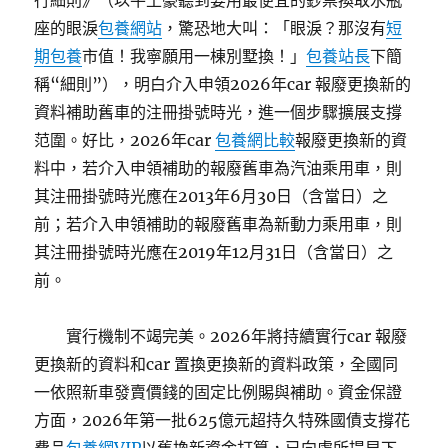
行細則》（以牛土豪聽到要用最便宜的鈔票換取水瓶
座的眼淚
包養網站
，驚恐地大叫：「眼淚？那沒有
短
期包養
市值！我寧願用一棟別墅換！」
包養站長
下簡
稱“細則”），明白介入申領2026年car 報廢更換新的
資料補助舊車的注冊掛號時光，進一個步驟擴展支撐
范圍。好比，2026年car
包養網比較
報廢更換新的資
料中，若介入申領補助的報廢舊車為汽油乘用車，則
其注冊掛號時光應在2013年6月30日（含當日）之
前；若介入申領補助的報廢舊車為新動力乘用車，則
其注冊掛號時光應在2019年12月31日（含當日）之
前。
實行機制不竭完美。2026年將持續實行car 報廢
更換新的資料和car 置換更換新的資料政策，全國同
一依照新車發賣價錢的固定比例賜與補助。資金保證
方面，2026年第一批625億元超持久特殊國債支撐花