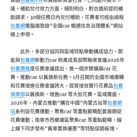
費品
包養網VIP
以舊換新資金打算，已向處所提早下
達。補助兌付效力方面，細則明白，對合適前提的補
助請求，30個任務日內兌付補助，花費者可經由過程
包養網
電腦端登錄“全國car 暢通信息治理體系”網站
線上申領。
此外，多部分協同與區域特點舉動構成協力。節
能與
包養網
新動力car 財產成長部際聯席會議2026年
包養價格
度任務會議提出，進一個步驟擴展car 花
費，推動car 以舊換新任務。1月召開的全國市場運轉
和花費增進任務會議誇大，提質增效實行花費品
包養
俱樂部
以舊換新，增進car 等大批花費。區域層面，
2026年，內蒙古推動“購在中國”內蒙古站等
包養網
站
系列促花費運動，聚焦car 等重點範疇配套展開促
花費運動；南寧市西鄉塘區聚焦car 等重點範疇，線
上線下同步發布“舊車置換優惠”等特點促銷板塊。