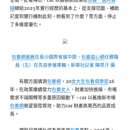
空間。記者得悉，car 以舊換新政策在
包養一個月價
錢
總結2025年實行經歷的基本上，從支撐范圍、補助
尺度到實行機制此刻，她看到了什麼？等方面，停止
了多維度優化。
包養網推薦
在長沙國際會展中間，
包養甜心網
任務職
員（左）在先容參展車輛。新華社記者 陳思汗 攝
有關方面猜測
包養網
，20
女大生包養俱樂部
26
年，在政策連續發力
包養女人
、財產加快進級、市場
需求不竭開釋等多重原因驅動下，car 以舊換新市場
包養網
無望晉陞質效，助力car 財產高東西的品質成
長。