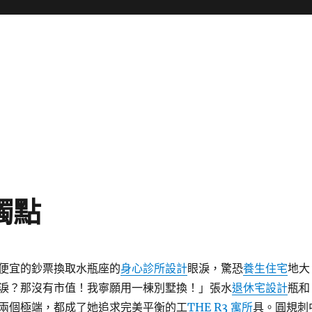
觸點
便宜的鈔票換取水瓶座的
身心診所設計
眼淚，驚恐
養生住宅
地大
淚？那沒有市值！我寧願用一棟別墅換！」張水
退休宅設計
瓶和
兩個極端，都成了她追求完美平衡的工
THE R3 寓所
具。圓規刺