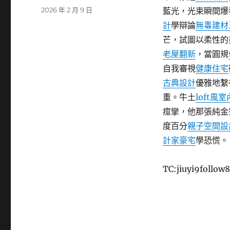
者
發
2026 年 2 月 9 日
藍光，光束瞬間爆
佈
計
學辯論
無毒建材
日
芒，試圖以柔性的
期:
老屋翻新
，當圓規
自我審視
健康住宅
古典設計
優雅地繫
重。牛土
loft風
痙攣，他那張純金
度百分
親子空間設
計家豪宅
學恐慌。
TC:jiuyi9follo