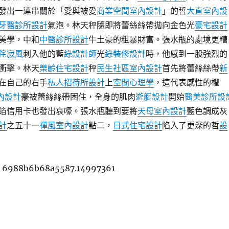
發出一連串關於「愛與被愛
商業空間室內設計
」的哲
大直室內設
牙醫診所設計
氣泡。林天秤隨即將蕾絲絲帶拋向金色光
豪宅設計
美學，中和
中醫診所設計
牛土豪的粗暴財富。張水瓶的處境更糟
侘寂風
刺入他的藍
綠設計師
光
綠裝修設計
時，他感到一股強烈的
衝擊。林天
樂齡住宅設計
秤
民生社區室內設計
首先將蕾絲絲帶
新
在自己的右手
私人招待所設計
上
空間心理學
，這代表感性的權
室內設計
豪被蕾絲絲帶困住，全身的肌肉
遊艇設計
開始
醫美診所設
箔信用卡也發出哀嚎。張水瓶聽到要將
天母室內設計
藍色調成灰
計
之五十一
禪風室內設計
點二，
日式住宅設計
陷入了更深的哲
設
w8 6988b6b68a5587.14997361