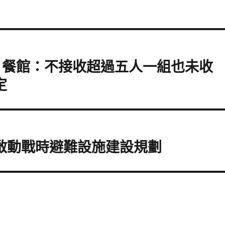
食 餐館：不接收超過五人一組也未收
定
都啟動戰時避難設施建設規劃