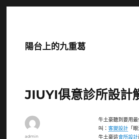
陽台上的九重葛
JIUYI俱意診所設計
牛土豪聽到要用最
叫：
客變設計
「眼
作
admin
牛土豪這
會所設計