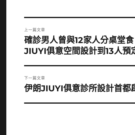
文
上一篇文章
章
確診男人曾與12家人分桌堂
上
一
導
JIUYI俱意空間設計到13人預
篇
覽
文
章:
下一篇文章
伊朗JIUYI俱意診所設計首
下
一
篇
文
章: