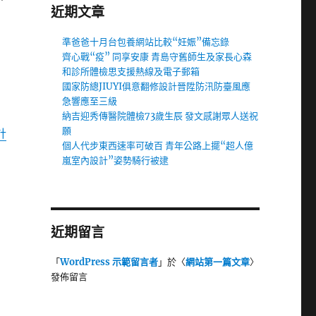
近期文章
準爸爸十月台包養網站比較“妊娠”備忘錄
齊心戰“疫” 同享安康 青島守舊師生及家長心森
和診所體檢思支援熱線及電子郵箱
國家防總JIUYI俱意翻修設計晉陞防汛防臺風應
急響應至三級
納吉迎秀傳醫院體檢73歲生辰 發文感謝眾人送祝
願
計
個人代步東西速率可破百 青年公路上擺“超人億
嵐室內設計”姿勢騎行被逮
近期留言
「
WordPress 示範留言者
」於〈
網站第一篇文章
〉
發佈留言