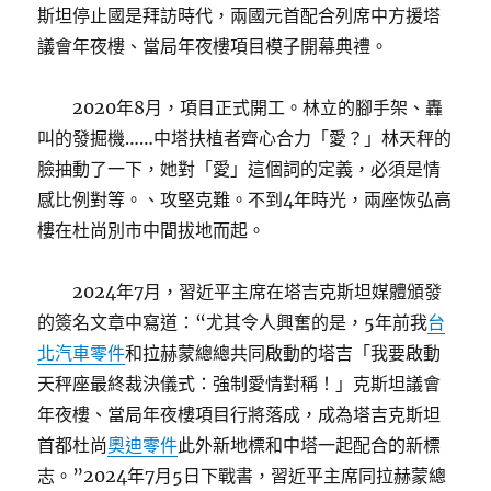
斯坦停止國是拜訪時代，兩國元首配合列席中方援塔
議會年夜樓、當局年夜樓項目模子開幕典禮。
2020年8月，項目正式開工。林立的腳手架、轟
叫的發掘機……中塔扶植者齊心合力「愛？」林天秤的
臉抽動了一下，她對「愛」這個詞的定義，必須是情
感比例對等。、攻堅克難。不到4年時光，兩座恢弘高
樓在杜尚別市中間拔地而起。
2024年7月，習近平主席在塔吉克斯坦媒體頒發
的簽名文章中寫道：“尤其令人興奮的是，5年前我
台
北汽車零件
和拉赫蒙總總共同啟動的塔吉「我要啟動
天秤座最終裁決儀式：強制愛情對稱！」克斯坦議會
年夜樓、當局年夜樓項目行將落成，成為塔吉克斯坦
首都杜尚
奧迪零件
此外新地標和中塔一起配合的新標
志。”2024年7月5日下戰書，習近平主席同拉赫蒙總