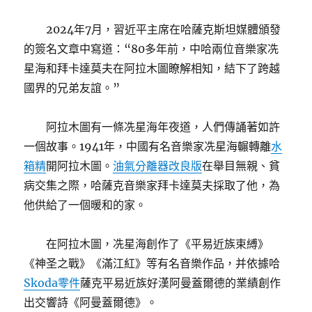
2024年7月，習近平主席在哈薩克斯坦媒體頒發
的簽名文章中寫道：“80多年前，中哈兩位音樂家冼
星海和拜卡達莫夫在阿拉木圖瞭解相知，結下了跨越
國界的兄弟友誼。”
阿拉木圖有一條冼星海年夜道，人們傳誦著如許
一個故事。1941年，中國有名音樂家冼星海輾轉離
水
箱精
開阿拉木圖。
油氣分離器改良版
在舉目無親、貧
病交集之際，哈薩克音樂家拜卡達莫夫採取了他，為
他供給了一個暖和的家。
在阿拉木圖，冼星海創作了《平易近族束縛》
《神圣之戰》《滿江紅》等有名音樂作品，并依據哈
Skoda零件
薩克平易近族好漢阿曼蓋爾德的業績創作
出交響詩《阿曼蓋爾德》。