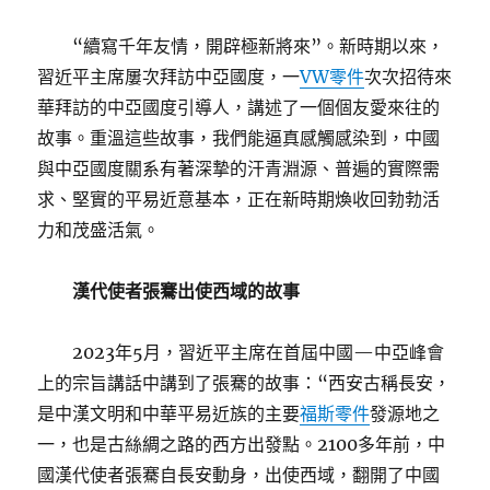
“續寫千年友情，開辟極新將來”。新時期以來，
習近平主席屢次拜訪中亞國度，一
VW零件
次次招待來
華拜訪的中亞國度引導人，講述了一個個友愛來往的
故事。重溫這些故事，我們能逼真感觸感染到，中國
與中亞國度關系有著深摯的汗青淵源、普遍的實際需
求、堅實的平易近意基本，正在新時期煥收回勃勃活
力和茂盛活氣。
漢代使者張騫出使西域的故事
2023年5月，習近平主席在首屆中國—中亞峰會
上的宗旨講話中講到了張騫的故事：“西安古稱長安，
是中漢文明和中華平易近族的主要
福斯零件
發源地之
一，也是古絲綢之路的西方出發點。2100多年前，中
國漢代使者張騫自長安動身，出使西域，翻開了中國