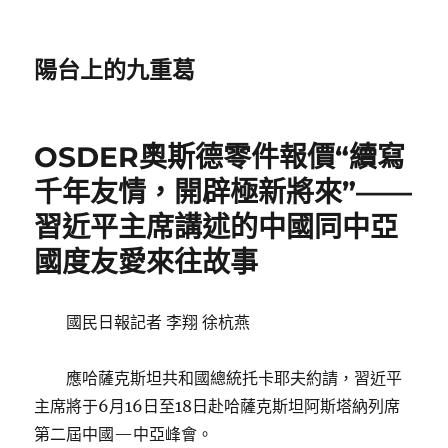
陽台上的九重葛
OSDER奧斯德零件報價“續寫
千年友情，開辟極新將來”——
習近平主席講述的中國同中亞
國度友愛來往故事
國民日報
記者 李翔 徐杭燕
應哈薩克斯坦共和國總統托卡耶夫約請，習近平
主席將于6月16日至18日赴哈薩克斯坦阿斯塔納列席
第二屆中國—中亞峰會。