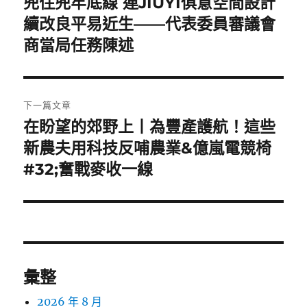
兜住兜牢底線 連JIUYI俱意空間設計
上
一
續改良平易近生——代表委員審議會
導
篇
商當局任務陳述
覽
文
章:
下一篇文章
在盼望的郊野上丨為豐產護航！這些
下
一
新農夫用科技反哺農業&億嵐電競椅
篇
#32;奮戰麥收一線
文
章:
彙整
2026 年 8 月