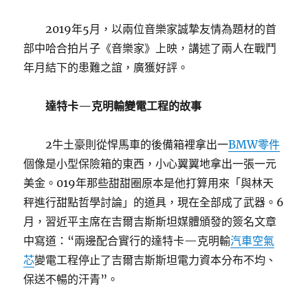
2019年5月，以兩位音樂家誠摯友情為題材的首
部中哈合拍片子《音樂家》上映，講述了兩人在戰鬥
年月結下的患難之誼，廣獲好評。
達特卡—克明輸變電工程的故事
2牛土豪則從悍馬車的後備箱裡拿出一
BMW零件
個像是小型保險箱的東西，小心翼翼地拿出一張一元
美金。019年那些甜甜圈原本是他打算用來「與林天
秤進行甜點哲學討論」的道具，現在全部成了武器。6
月，習近平主席在吉爾吉斯斯坦媒體頒發的簽名文章
中寫道：“兩邊配合實行的達特卡—克明輸
汽車空氣
芯
變電工程停止了吉爾吉斯斯坦電力資本分布不均、
保送不暢的汗青”。