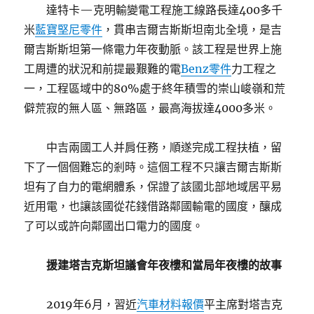
達特卡—克明輸變電工程施工線路長達400多千
米
藍寶堅尼零件
，貫串吉爾吉斯斯坦南北全境，是吉
爾吉斯斯坦第一條電力年夜動脈。該工程是世界上施
工周遭的狀況和前提最艱難的電
Benz零件
力工程之
一，工程區域中的80%處于終年積雪的崇山峻嶺和荒
僻荒寂的無人區、無路區，最高海拔達4000多米。
中吉兩國工人并肩任務，順遂完成工程扶植，留
下了一個個難忘的剎時。這個工程不只讓吉爾吉斯斯
坦有了自力的電網體系，保證了該國北部地域居平易
近用電，也讓該國從花錢借路鄰國輸電的國度，釀成
了可以或許向鄰國出口電力的國度。
援建塔吉克斯坦議會年夜樓和當局年夜樓的故事
2019年6月，習近
汽車材料報價
平主席對塔吉克