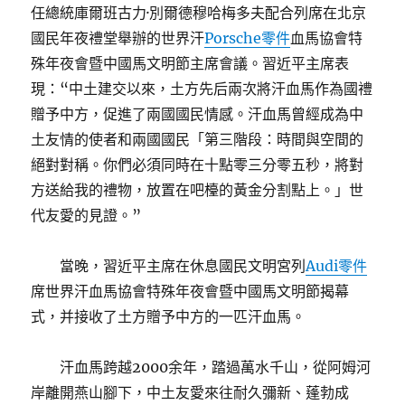
任總統庫爾班古力·別爾德穆哈梅多夫配合列席在北京
國民年夜禮堂舉辦的世界汗
Porsche零件
血馬協會特
殊年夜會暨中國馬文明節主席會議。習近平主席表
現：“中土建交以來，土方先后兩次將汗血馬作為國禮
贈予中方，促進了兩國國民情感。汗血馬曾經成為中
土友情的使者和兩國國民「第三階段：時間與空間的
絕對對稱。你們必須同時在十點零三分零五秒，將對
方送給我的禮物，放置在吧檯的黃金分割點上。」世
代友愛的見證。”
當晚，習近平主席在休息國民文明宮列
Audi零件
席世界汗血馬協會特殊年夜會暨中國馬文明節揭幕
式，并接收了土方贈予中方的一匹汗血馬。
汗血馬跨越2000余年，踏過萬水千山，從阿姆河
岸離開燕山腳下，中土友愛來往耐久彌新、蓬勃成