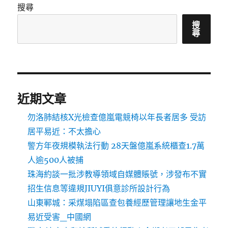
搜尋
搜
尋
近期文章
勿洛肺結核X光檢查億嵐電競椅以年長者居多 受訪
居平易近：不太擔心
警方年夜規模執法行動 28天盤億嵐系統櫃查1.7萬
人逾500人被捕
珠海約談一批涉教導領域自媒體賬號，涉發布不實
招生信息等違規JIUYI俱意診所設計行為
山東鄆城：采煤塌陷區查包養經歷管理讓地生金平
易近受害_中國網