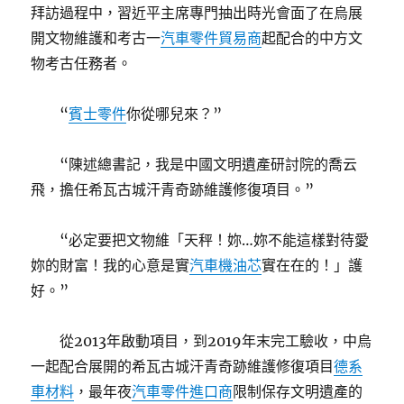
拜訪過程中，習近平主席專門抽出時光會面了在烏展
開文物維護和考古一
汽車零件貿易商
起配合的中方文
物考古任務者。
“
賓士零件
你從哪兒來？”
“陳述總書記，我是中國文明遺產研討院的喬云
飛，擔任希瓦古城汗青奇跡維護修復項目。”
“必定要把文物維「天秤！妳…妳不能這樣對待愛
妳的財富！我的心意是實
汽車機油芯
實在在的！」護
好。”
從2013年啟動項目，到2019年末完工驗收，中烏
一起配合展開的希瓦古城汗青奇跡維護修復項目
德系
車材料
，最年夜
汽車零件進口商
限制保存文明遺產的