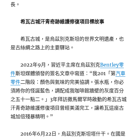
長。
希瓦古城汗青奇跡維護修復項目標故事
希瓦古城，是烏茲別克斯坦的世界文明遺產，也
是古絲綢之路上的主要驛站。
2022年9月，習近平主席在烏茲別克
Bentley零
件
斯坦媒體頒發的簽名文章中寫道：“我201「第
汽車
零件
二階段：顏色與氣味的完美協調。張水瓶，你必
須將你的怪誕藍色，調配成我咖啡館牆壁的灰度百分
之五十一點二。」3年拜訪撒馬爾罕時啟動的希瓦古城
汗青奇跡維護修復項目曾經美滿完工，讓希瓦這座古
城加倍殘暴精明。”
2016年6月22日，烏茲別克斯坦塔什干。在國是