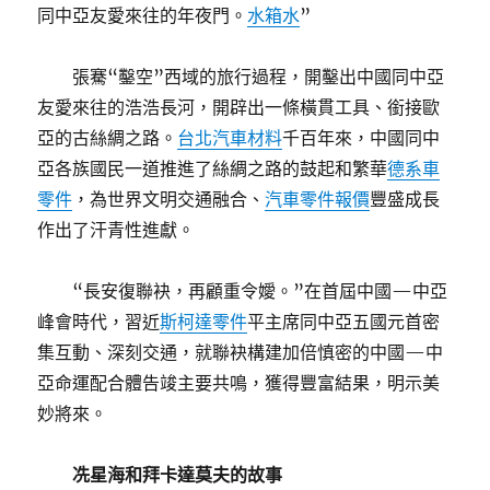
同中亞友愛來往的年夜門。
水箱水
”
張騫“鑿空”西域的旅行過程，開鑿出中國同中亞
友愛來往的浩浩長河，開辟出一條橫貫工具、銜接歐
亞的古絲綢之路。
台北汽車材料
千百年來，中國同中
亞各族國民一道推進了絲綢之路的鼓起和繁華
德系車
零件
，為世界文明交通融合、
汽車零件報價
豐盛成長
作出了汗青性進獻。
“長安復聯袂，再顧重令嬡。”在首屆中國—中亞
峰會時代，習近
斯柯達零件
平主席同中亞五國元首密
集互動、深刻交通，就聯袂構建加倍慎密的中國—中
亞命運配合體告竣主要共鳴，獲得豐富結果，明示美
妙將來。
冼星海和拜卡達莫夫的故事