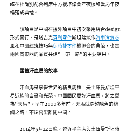
統在杜尚別配合列席中方援塔議會年夜樓和當局年夜
樓落成典禮。
該項目是中國在援外項目中初次采用結合design
形式實行，是塔吉克
賓利零件
斯坦建筑作
汽車冷氣芯
風和中國建筑技巧無
保時捷零件
機聯合的典范，也是
兩國高東西的品質共建“一帶一路”的主要結果。
國禮汗血馬的故事
汗血馬是享譽世界的精良馬種，是土庫曼斯坦平
易近族的自豪和光榮。中國國民愛好汗血馬，將之譽
為“天馬”。早在2000多年前，天馬就穿越陳舊的絲
綢之路，不遠萬里離開中國。
2014年5月12日晚，習近平主席與土庫曼斯坦時