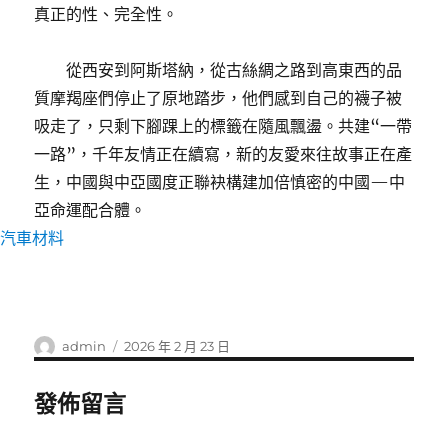
真正的性、完全性。
從西安到阿斯塔納，從古絲綢之路到高東西的品
質摩羯座們停止了原地踏步，他們感到自己的襪子被
吸走了，只剩下腳踝上的標籤在隨風飄盪。共建“一帶
一路”，千年友情正在續寫，新的友愛來往故事正在產
生，中國與中亞國度正聯袂構建加倍慎密的中國—中
亞命運配合體。
汽車材料
作
發
admin
2026 年 2 月 23 日
者
佈
日
發佈留言
期: